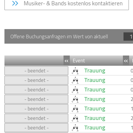
Musiker- & Bands kostenlos kontaktieren
1
Offene Buchungsanfragen im Wert von aktuell
«
«
Event
Trauung
- beendet -
Trauung
- beendet -
Trauung
- beendet -
Trauung
- beendet -
Trauung
- beendet -
Trauung
- beendet -
Trauung
- beendet -