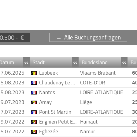
0.500,- €
→ Alle Buchungsanfragen
«
«
«
Datum
Stadt
Bundesland
Bu
07.06.2025
Lubbeek
Vlaams Brabant
6
05.08.2023
Chaudenay Le Chateau
COTE-D'OR
4
05.08.2023
Nantes
LOIRE-ATLANTIQUE
2
29.07.2023
Amay
Liège
2
17.07.2023
Pont St Martin
LOIRE-ATLANTIQUE
3
29.07.2022
Enghien Petit Enghien
Hainaut
2
15.07.2022
Eghezée
Namur
8