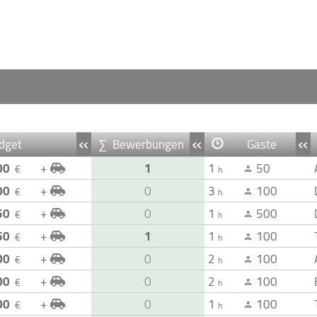
«
«
«
dget
∑ Bewerbungen
Gäste
00
+
1
1
50
€
h
00
+
0
3
100
€
h
50
+
0
1
500
€
h
50
+
1
1
100
€
h
00
+
0
2
100
€
h
00
+
0
2
100
€
h
00
+
0
1
100
€
h