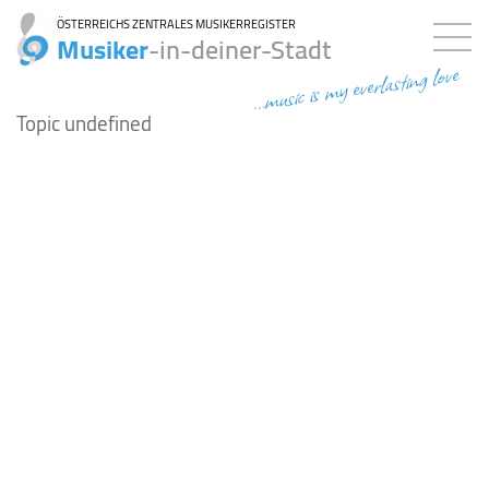
ÖSTERREICHS ZENTRALES MUSIKERREGISTER
Musiker
-in-deiner-Stadt
...music is my everlasting love
Topic undefined