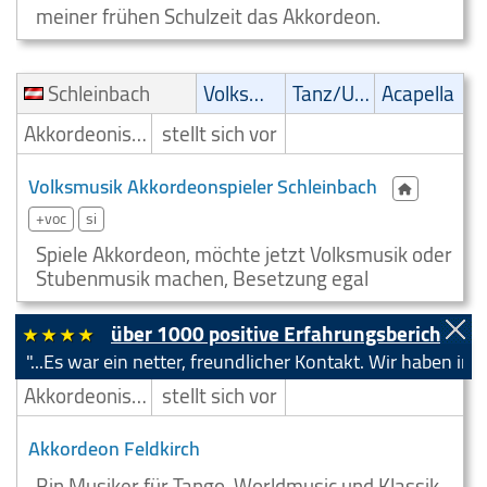
meiner frühen Schulzeit das Akkordeon.
Schleinbach
Volksmusik
Tanz/Unterhaltungsmusik
Acapella
Akkordeonist/Akkordeonspieler
stellt sich vor
Volksmusik Akkordeonspieler Schleinbach
+voc
si
Spiele Akkordeon, möchte jetzt Volksmusik oder
Stubenmusik machen, Besetzung egal
über 1000 positive Erfahrungsberichte!
Feldkirch
World Music
Tango/Samba
Klassik
ar ein netter, freundlicher Kontakt. Wir haben im Austausc
Akkordeonist/Akkordeonspieler
stellt sich vor
Akkordeon Feldkirch
Bin Musiker für Tango, Worldmusic und Klassik,