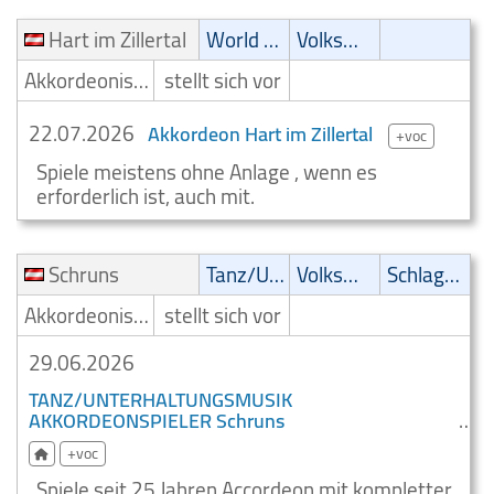
Hart im Zillertal
World Music
Volksmusik
Akkordeonist/Akkordeonspieler
stellt sich vor
22.07.2026
Akkordeon Hart im Zillertal
+voc
Spiele meistens ohne Anlage , wenn es
erforderlich ist, auch mit.
Schruns
Tanz/Unterhaltungsmusik
Volksmusik
Schlager
Akkordeonist/Akkordeonspieler
stellt sich vor
29.06.2026
TANZ/UNTERHALTUNGSMUSIK
AKKORDEONSPIELER Schruns
+voc
Spiele seit 25 Jahren Accordeon mit kompletter