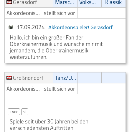
Gerasdorf
Marsch/Polka
Volksmusik
Klassik
Akkordeonist/Akkordeonspieler
stellt sich vor
17.09.2024
Akkordeonspieler! Gerasdorf
Hallo, ich bin ein großer Fan der
Oberkrainermusik und wünsche mir mit
jemandem, die Oberkrainermusik
weiterzuführen.
Großnondorf
Tanz/Unterhaltungsmusik
Akkordeonist/Akkordeonspieler
stellt sich vor
Tanz/Unterhaltungsmusik Akkordeon Großnondorf
+voc
si
Spiele seit über 30 Jahren bei den
verschiedensten Auftritten