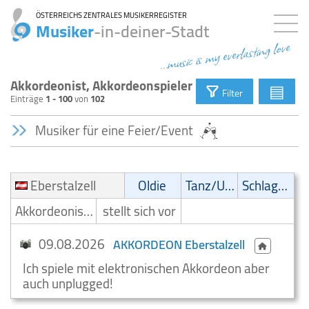
ÖSTERREICHS ZENTRALES MUSIKERREGISTER
Musiker
-in-deiner-Stadt
...music is my everlasting love
Akkordeonist, Akkordeonspieler
▤
Filter
Einträge
1 - 100
von
102
Musiker für eine Feier/Event
Eberstalzell
Oldie
Tanz/Unterhaltungsmusik
Schlager
Akkordeonist/Akkordeonspieler
stellt sich vor
09.08.2026
AKKORDEON Eberstalzell
Ich spiele mit elektronischen Akkordeon aber
auch unplugged!