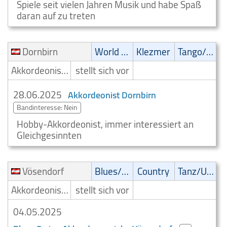
Spiele seit vielen Jahren Musik und habe Spaß
daran auf zu treten
Dornbirn
World Music
Klezmer
Tango/Samba
Akkordeonist/Akkordeonspieler
stellt sich vor
28.06.2025
Akkordeonist Dornbirn
Bandinteresse: Nein
Hobby-Akkordeonist, immer interessiert an
Gleichgesinnten
Vösendorf
Blues/Swing
Country
Tanz/Unterhaltungsmusik
Akkordeonist/Akkordeonspieler
stellt sich vor
04.05.2025