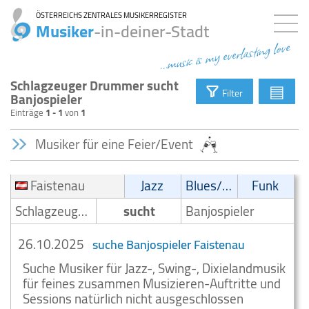
ÖSTERREICHS ZENTRALES MUSIKERREGISTER
Musiker
-in-deiner-Stadt
...music is my everlasting love
Schlagzeuger Drummer sucht
▤
Filter
Banjospieler
Einträge
1 - 1
von
1
Musiker für eine Feier/Event
Faistenau
Jazz
Blues/Swing
Funk
Schlagzeuger/Drummer
sucht
Banjospieler
26.10.2025
suche Banjospieler Faistenau
Suche Musiker für Jazz-, Swing-, Dixielandmusik
für feines zusammen Musizieren-Auftritte und
Sessions natürlich nicht ausgeschlossen