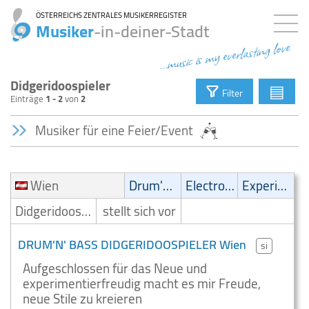
ÖSTERREICHS ZENTRALES MUSIKERREGISTER
Musiker
-in-deiner-Stadt
...music is my everlasting love
Didgeridoospieler
▤
Filter
Einträge
1 - 2
von
2
Musiker für eine Feier/Event
Wien
Drum'n' Bass
Electronic
Experimental
Didgeridoospieler
stellt sich vor
DRUM'N' BASS DIDGERIDOOSPIELER Wien
si
Aufgeschlossen für das Neue und
experimentierfreudig macht es mir Freude,
neue Stile zu kreieren