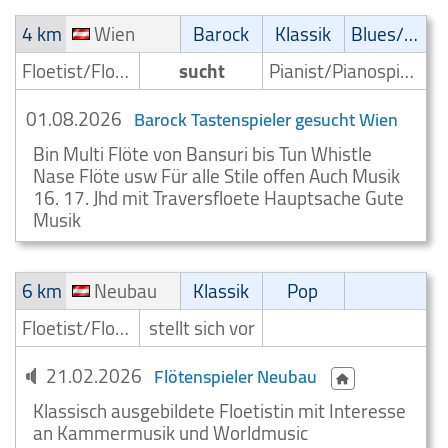
4 km
Wien
Barock
Klassik
Blues/Swing
Floetist/Floetenspieler
sucht
Pianist/Pianospieler
01.08.2026
Barock Tastenspieler gesucht Wien
Bin Multi Flöte von Bansuri bis Tun Whistle
Nase Flöte usw Für alle Stile offen Auch Musik
16. 17. Jhd mit Traversfloete Hauptsache Gute
Musik
6 km
Neubau
Klassik
Pop
Floetist/Floetenspieler
stellt sich vor
21.02.2026
Flötenspieler Neubau
Klassisch ausgebildete Floetistin mit Interesse
an Kammermusik und Worldmusic