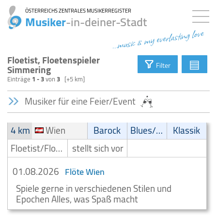
ÖSTERREICHS ZENTRALES MUSIKERREGISTER
Musiker
-in-deiner-Stadt
...music is my everlasting love
Floetist, Floetenspieler
▤
Filter
Simmering
Einträge
1 - 3
von
3
[+5 km]
Musiker für eine Feier/Event
4 km
Wien
Barock
Blues/Swing
Klassik
Floetist/Floetenspieler
stellt sich vor
01.08.2026
Flöte Wien
Spiele gerne in verschiedenen Stilen und
Epochen Alles, was Spaß macht