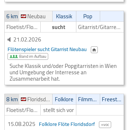
6 km
Neubau
Klassik
Pop
Floetist/Floetenspieler
sucht
Gitarrist/Gitarrenspieler
21.02.2026
Flötenspieler sucht Gitarrist Neubau
Band im Aufbau
Suche Klassik und/oder Popgitarristen in Wien
und Umgebung der Interresse an
Zusammenarbeit hat.
8 km
Floridsdorf
Folklore
Filmmusik
Freestyle
Floetist/Floetenspieler
stellt sich vor
15.08.2025
Folklore Flöte Floridsdorf
+voc