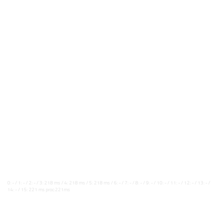
0: - / 1: - / 2: - / 3: 218 ms / 4: 218 ms / 5: 218 ms / 6: - / 7: - / 8: - / 9: - / 10: - / 11: - / 12: - / 13: - /
14: - / 15: 221 ms proc:221ms