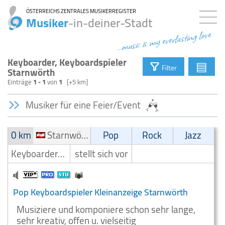
ÖSTERREICHS ZENTRALES MUSIKERREGISTER
Musiker
-in-deiner-Stadt
...music is my everlasting love
Keyboarder, Keyboardspieler
▤
Filter
Starnwörth
Einträge
1 - 1
von
1
[+5 km]
Musiker für eine Feier/Event
0 km
Starnwörth
Pop
Rock
Jazz
Keyboarder/Keyboardspieler
stellt sich vor
Pop Keyboardspieler Kleinanzeige Starnwörth
Musiziere und komponiere schon sehr lange,
sehr kreativ, offen u. vielseitig