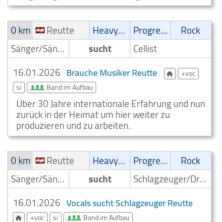
0 km
Reutte
Heavy-Metal
Progressive
Rock
Sänger/Sängerin
sucht
Cellist
16.01.2026
Brauche Musiker Reutte
+voc
si
Band im Aufbau
Über 30 Jahre internationale Erfahrung und nun
zurück in der Heimat um hier weiter zu
produzieren und zu arbeiten.
0 km
Reutte
Heavy-Metal
Progressive
Rock
Sänger/Sängerin
sucht
Schlagzeuger/Drummer
16.01.2026
Vocals sucht Schlagzeuger Reutte
+voc
si
Band im Aufbau