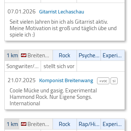
07.01.2026
Gitarrist Lechaschau
Seit vielen Jahren bin ich als Gitarrist aktiv.
Meine Motivation ist groß und täglich übe und
spiele ich :)
1 km
Breitenwang
Rock
Psychedelic
Experimental
Songwriter/Komponist
stellt sich vor
21.07.2025
Komponist Breitenwang
+voc
si
Coole Mücke und gasig. Experimental
Hammond Rock. Nur Eigene Songs.
International
1 km
Breitenwang
Rock
Rap/Hip-Hop/RnB
Experimental