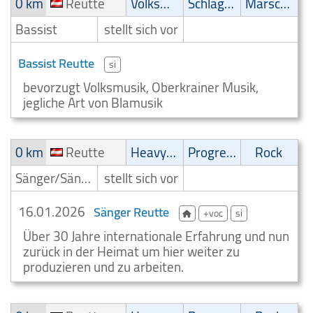
0 km
Reutte
Volksmusik
Schlager
Marsch/Polka
Bassist
stellt sich vor
Bassist Reutte
si
bevorzugt Volksmusik, Oberkrainer Musik,
jegliche Art von Blamusik
0 km
Reutte
Heavy-Metal
Progressive
Rock
Sänger/Sängerin
stellt sich vor
16.01.2026
Sänger Reutte
+voc
si
Über 30 Jahre internationale Erfahrung und nun
zurück in der Heimat um hier weiter zu
produzieren und zu arbeiten.