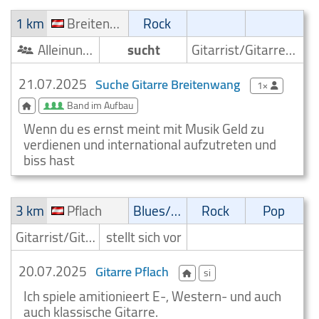
1 km
Breitenwang
Rock
Alleinunterhalter
sucht
Gitarrist/Gitarrenspieler
21.07.2025
Suche Gitarre Breitenwang
1×
Band im Aufbau
Wenn du es ernst meint mit Musik Geld zu
verdienen und international aufzutreten und
biss hast
3 km
Pflach
Blues/Swing
Rock
Pop
Gitarrist/Gitarrenspieler
stellt sich vor
20.07.2025
Gitarre Pflach
si
Ich spiele amitionieert E-, Western- und auch
auch klassische Gitarre.