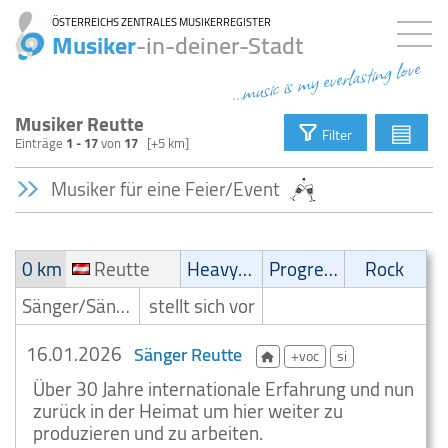
ÖSTERREICHS ZENTRALES MUSIKERREGISTER
Musiker
-in-deiner-Stadt
...music is my everlasting love
Musiker Reutte
▤
Filter
Einträge
1 - 17
von
17
[+5 km]
Musiker für eine Feier/Event
0 km
Reutte
Heavy-Metal
Progressive
Rock
Sänger/Sängerin
stellt sich vor
16.01.2026
Sänger Reutte
+voc
si
Über 30 Jahre internationale Erfahrung und nun
zurück in der Heimat um hier weiter zu
produzieren und zu arbeiten.