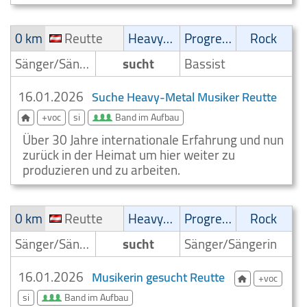
0 km
Reutte
Heavy-Metal
Progressive
Rock
Sänger/Sängerin
sucht
Bassist
16.01.2026
Suche Heavy-Metal Musiker Reutte
+voc
si
Band im Aufbau
Über 30 Jahre internationale Erfahrung und nun
zurück in der Heimat um hier weiter zu
produzieren und zu arbeiten.
0 km
Reutte
Heavy-Metal
Progressive
Rock
Sänger/Sängerin
sucht
Sänger/Sängerin
16.01.2026
Musikerin gesucht Reutte
+voc
si
Band im Aufbau