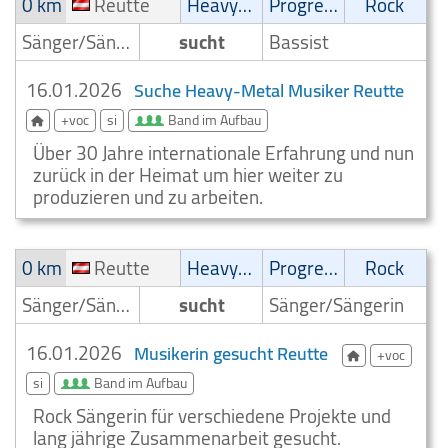
0 km
Reutte
Heavy-Metal
Progressive
Rock
Sänger/Sängerin
sucht
Bassist
16.01.2026
Suche Heavy-Metal Musiker Reutte
+voc
si
Band im Aufbau
Über 30 Jahre internationale Erfahrung und nun
zurück in der Heimat um hier weiter zu
produzieren und zu arbeiten.
0 km
Reutte
Heavy-Metal
Progressive
Rock
Sänger/Sängerin
sucht
Sänger/Sängerin
16.01.2026
Musikerin gesucht Reutte
+voc
si
Band im Aufbau
Rock Sängerin für verschiedene Projekte und
lang jährige Zusammenarbeit gesucht.