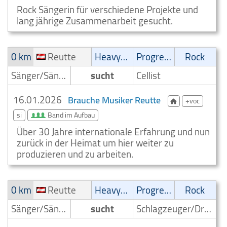
Rock Sängerin für verschiedene Projekte und
lang jährige Zusammenarbeit gesucht.
0 km
Reutte
Heavy-Metal
Progressive
Rock
Sänger/Sängerin
sucht
Cellist
16.01.2026
Brauche Musiker Reutte
+voc
si
Band im Aufbau
Über 30 Jahre internationale Erfahrung und nun
zurück in der Heimat um hier weiter zu
produzieren und zu arbeiten.
0 km
Reutte
Heavy-Metal
Progressive
Rock
Sänger/Sängerin
sucht
Schlagzeuger/Drummer