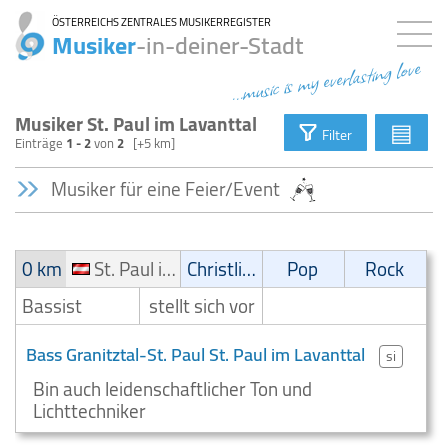
ÖSTERREICHS ZENTRALES MUSIKERREGISTER
Musiker
-in-deiner-Stadt
...music is my everlasting love
Musiker St. Paul im Lavanttal
▤
Filter
Einträge
1 - 2
von
2
[+5 km]
Musiker für eine Feier/Event
0 km
St. Paul im Lavanttal
Christliche Musik
Pop
Rock
Bassist
stellt sich vor
Bass Granitztal-St. Paul St. Paul im Lavanttal
si
Bin auch leidenschaftlicher Ton und
Lichttechniker