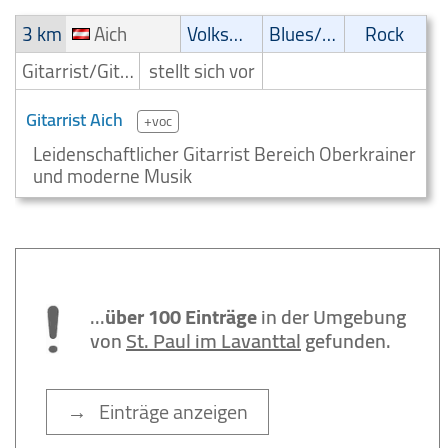
3 km
Aich
Volksmusik
Blues/Swing
Rock
Gitarrist/Gitarrenspieler
stellt sich vor
Gitarrist Aich
+voc
Leidenschaftlicher Gitarrist Bereich Oberkrainer
und moderne Musik
...
über 100 Einträge
in der Umgebung
von
St. Paul im Lavanttal
gefunden.
→ Einträge anzeigen