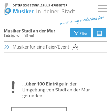
ÖSTERREICHS ZENTRALES MUSIKERREGISTER
Musiker
-in-deiner-Stadt
...music is my everlasting love
Musiker Stadl an der Mur
▤
Filter
Einträge
von
[+5 km]
Musiker für eine Feier/Event
...
über 100 Einträge
in der
Umgebung von
Stadl an der Mur
gefunden.