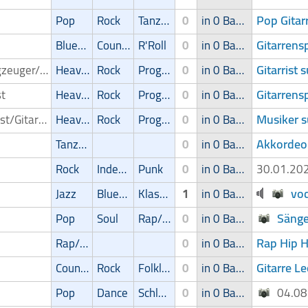
Pop Gitarr
Pop
Rock
Tanz/Unterhaltungsmusik
0
in 0 Band
Gitarrensp
Blues/Swing
Country
R'Roll
0
in 0 Band
Gitarrist 
Schlagzeuger/Drummer
Heavy-Metal
Rock
Progressive
0
in 0 Band
Gitarrens
st
Heavy-Metal
Rock
Progressive
0
in 0 Band
Musiker s
Gitarrist/Gitarrenspieler
Heavy-Metal
Rock
Progressive
0
in 0 Band
Akkordeon
Tanz/Unterhaltungsmusik
0
in 0 Band
Rock
Independent
Punk
0
in 0 Band
30.01.2
voc
Jazz
Blues/Swing
Klassik
1
in 0 Band
Sänge
Pop
Soul
Rap/Hip-Hop/RnB
0
in 0 Band
Rap Hip 
Rap/Hip-Hop/RnB
0
in 0 Band
Gitarre L
Country
Rock
Folklore
0
in 0 Band
Pop
Dance
Schlager
0
in 0 Band
04.0