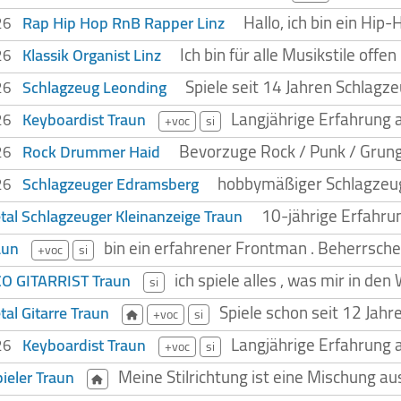
Hallo, ich bin ein Hi
Rap Hip Hop RnB Rapper Linz
026
Ich bin für alle Musikstile of
Klassik Organist Linz
026
Spiele seit 14 Jahren Schlagze
Schlagzeug Leonding
026
Langjährige Erfahrung 
Keyboardist Traun
026
+voc
si
Bevorzuge Rock / Punk / Grunge
Rock Drummer Haid
026
hobbymäßiger Schlagzeuge
Schlagzeuger Edramsberg
026
10-jährige Erfahru
al Schlagzeuger Kleinanzeige Traun
bin ein erfahrener Frontman . Beherrsche 
aun
+voc
si
ich spiele alles , was mir in d
 GITARRIST Traun
si
Spiele schon seit 12 Jah
al Gitarre Traun
+voc
si
Langjährige Erfahrung 
Keyboardist Traun
026
+voc
si
Meine Stilrichtung ist eine Mischung a
pieler Traun