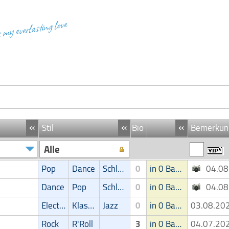
s my everlasting love
«
«
«
Stil
Bio
Bemerkun
Alle
Pop
Dance
Schlager
0
in 0 Band
04.0
Dance
Pop
Schlager
0
in 0 Band
04.0
Electronic
Klassik
Jazz
0
in 0 Band
03.08.2
Rock
R'Roll
3
in 0 Band
04.07.2