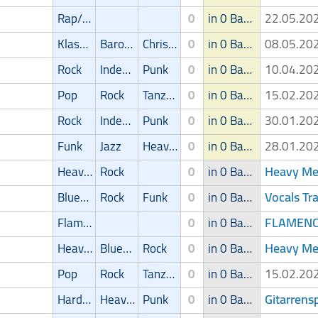
Rap/Hip-Hop/RnB
0
in 0 Band
22.05.2
Klassik
Barock
Christliche Musik
0
in 0 Band
08.05.2
Rock
Independent
Punk
0
in 0 Band
10.04.2
Pop
Rock
Tanz/Unterhaltungsmusik
0
in 0 Band
15.02.2
Rock
Independent
Punk
0
in 0 Band
30.01.2
Funk
Jazz
Heavy-Metal
0
in 0 Band
28.01.2
Heavy Met
Heavy-Metal
Rock
0
in 0 Band
Vocals Tr
Blues/Swing
Rock
Funk
0
in 0 Band
FLAMENCO
Flamenco
0
in 0 Band
Heavy Met
Heavy-Metal
Blues/Swing
Rock
0
in 0 Band
Pop
Rock
Tanz/Unterhaltungsmusik
0
in 0 Band
15.02.2
Gitarrens
Hardcore
Heavy-Metal
Punk
0
in 0 Band