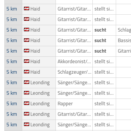
5 km
Haid
Gitarrist/Gitarrenspieler
stellt sich vor
5 km
Haid
Gitarrist/Gitarrenspieler
stellt sich vor
5 km
Haid
Gitarrist/Gitarrenspieler
sucht
5 km
Haid
Gitarrist/Gitarrenspieler
sucht
Bassi
5 km
Haid
Gitarrist/Gitarrenspieler
sucht
5 km
Haid
Akkordeonist/Akkordeonspieler
stellt sich vor
5 km
Haid
Schlagzeuger/Drummer
stellt sich vor
5 km
Leonding
Sänger/Sängerin
stellt sich vor
5 km
Leonding
Sänger/Sängerin
stellt sich vor
5 km
Leonding
Rapper
stellt sich vor
5 km
Leonding
Gitarrist/Gitarrenspieler
stellt sich vor
5 km
Leonding
Sänger/Sängerin
stellt sich vor