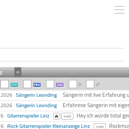
«
g
Sängerin mit live Erfahrung
Sängerin Leonding
8.2026
Erfahrene Sängerin mit eige
Sängerin Leonding
8.2026
Hey ich würde total ge
Gitarrenspieler Linz
026
+voc
Rockmusi
Rock Gitarrenspieler Kleinanzeige Linz
026
+voc