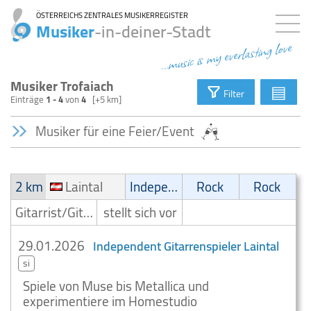
ÖSTERREICHS ZENTRALES MUSIKERREGISTER
Musiker
-in-deiner-Stadt
...music is my everlasting love
Musiker Trofaiach
▤
Filter
Einträge
1 - 4
von
4
[+5 km]
Musiker für eine Feier/Event
2 km
Laintal
Independent
Rock
Rock
Gitarrist/Gitarrenspieler
stellt sich vor
29.01.2026
Independent Gitarrenspieler Laintal
si
Spiele von Muse bis Metallica und
experimentiere im Homestudio