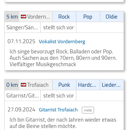
5 km
Vordernberg
Rock
Pop
Oldie
Sänger/Sängerin
stellt sich vor
07.11.2025
Vokalist Vordernberg
Ich singe bevorzugt Rock, Balladen oder Pop.
Auch Sachen aus den 70ern, 80ern und 90ern.
Vielfältiger Musikgeschmack
0 km
Trofaiach
Punk
Hardcore
Liedermacher
Gitarrist/Gitarrenspieler
stellt sich vor
27.09.2024
Gitarrist Trofaiach
+voc
Ich bin Gitarrist, der nach Jahren wieder etwas
auf die Beine stellen möchte.