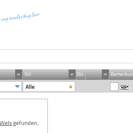
s my everlasting love
«
«
«
Stil
Bio
Bemerkun
Alle
Wels
gefunden.