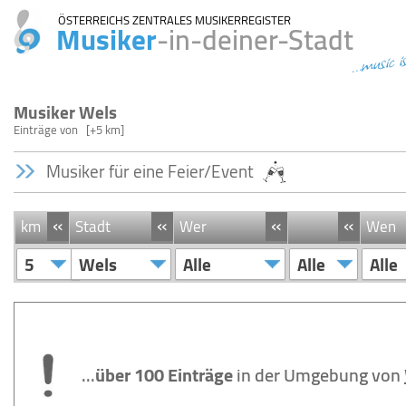
ÖSTERREICHS ZENTRALES MUSIKERREGISTER
Musiker
-in-deiner-Stadt
...music i
Musiker Wels
Einträge
von
[+5 km]
Musiker für eine Feier/Event
«
«
«
«
km
Stadt
Wer
Wen
5
Wels
Alle
Alle
Alle
...
über 100 Einträge
in der Umgebung von