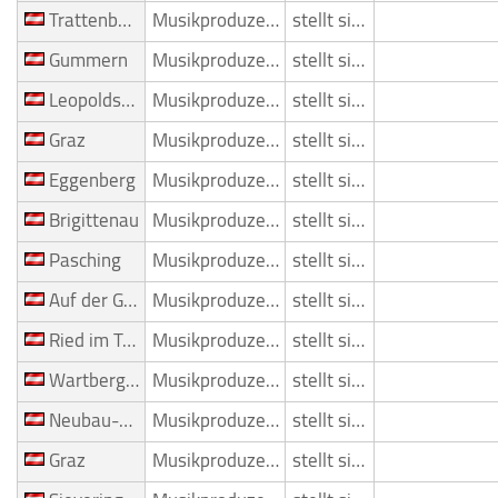
Trattenbach
Musikproduzent
stellt sich vor
Gummern
Musikproduzent
stellt sich vor
Leopoldstadt
Musikproduzent
stellt sich vor
Graz
Musikproduzent
stellt sich vor
Eggenberg
Musikproduzent
stellt sich vor
Brigittenau
Musikproduzent
stellt sich vor
Pasching
Musikproduzent
stellt sich vor
Auf der Gugl
Musikproduzent
stellt sich vor
Ried im Traunkreise
Musikproduzent
stellt sich vor
Wartberg an der Krems
Musikproduzent
stellt sich vor
Neubau-Kreuzstetten (Ebh)
Musikproduzent
stellt sich vor
Graz
Musikproduzent
stellt sich vor