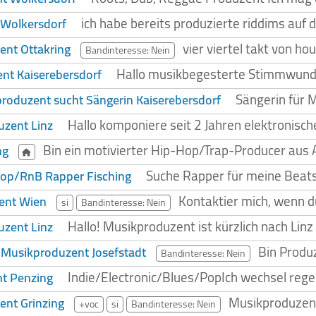
ich habe bereits produzierte riddims auf 
 Wolkersdorf
vier viertel takt von h
nt Ottakring
Bandinteresse: Nein
Hallo musikbegesterte Stimmwunder 
nt Kaiserebersdorf
Sängerin für 
roduzent sucht Sängerin Kaiserebersdorf
Hallo komponiere seit 2 Jahren elektronisc
zent Linz
Bin ein motivierter Hip-Hop/Trap-Producer aus 
ng
Suche Rapper für meine Beats!
op/RnB Rapper Fisching
Kontaktier mich, wenn d
ent Wien
si
Bandinteresse: Nein
Hallo! Musikproduzent ist kürzlich nach Lin
zent Linz
Bin Produ
Musikproduzent Josefstadt
Bandinteresse: Nein
Indie/Electronic/Blues/PopIch wechsel rege
t Penzing
Musikproduzent
nt Grinzing
+voc
si
Bandinteresse: Nein