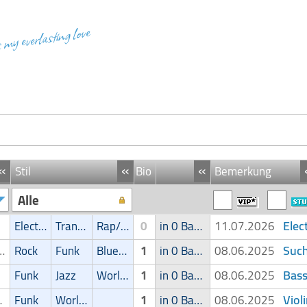
s my everlasting love
«
«
«
Stil
Bio
Bemerkung
Alle
Elec
Electronic
Trance
Rap/Hip-Hop/RnB
0
in 0 Band
11.07.2026
Such
/Keyboardspieler
Rock
Funk
Blues/Swing
1
in 0 Band
08.06.2025
Bass
Funk
Jazz
World Music
1
in 0 Band
08.06.2025
Viol
r/Geiger
Funk
World Music
1
in 0 Band
08.06.2025