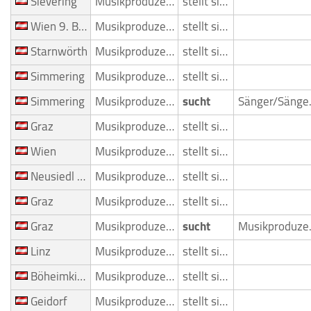
Sievering
Musikproduzent
stellt sich vor
Wien 9. Bezirk (Alsergrund)
Musikproduzent
stellt sich vor
Starnwörth
Musikproduzent
stellt sich vor
Simmering
Musikproduzent
stellt sich vor
Simmering
Musikproduzent
sucht
Sän
Graz
Musikproduzent
stellt sich vor
Wien
Musikproduzent
stellt sich vor
Neusiedl am See
Musikproduzent
stellt sich vor
Graz
Musikproduzent
stellt sich vor
Graz
Musikproduzent
sucht
Mus
Linz
Musikproduzent
stellt sich vor
Böheimkirchen
Musikproduzent
stellt sich vor
Geidorf
Musikproduzent
stellt sich vor