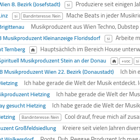
Produziere seit einigen 
en 8. Bezirk (Josefstadt)
si
Mache Beats in jeder Musikri
inz
si
Bandinteresse: Nein
Musikproduzent aus Wien Techno, Dubstep 
rigittenau
Arbeite m
Musikproduzent Kleinanzeige Floridsdorf
si
Hauptsächlich im Bereich House unterwe
t Ternberg
Spirituell Musikproduzent Stein an der Donau
+voc
si
Ich bin
 Musikproduzent Wien 22. Bezirk (Donaustadt)
Ich habe gerade die Welt der Musik entdeckt. 
ietzing
Ich habe gerade die Welt der Musi
kproduzent Hietzing
Ich habe gerade die Welt der Musik
ay gesucht Hietzing
Cool drauf, freue mich aif z
ietzing
Bandinteresse: Nein
Kreiere seit vielen Jahren diver
uzent Großfeldsiedlung
Roots, Dub, Reggae Produzent Ich mag
t Wolkersdorf