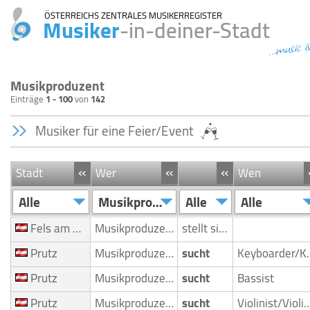
ÖSTERREICHS ZENTRALES MUSIKERREGISTER
Musiker
-in-deiner-Stadt
...music i
Musikproduzent
Einträge
1 - 100
von
142
Musiker für eine Feier/Event
«
«
«
Stadt
Wer
Wen
Alle
Musikproduzent
Alle
Alle
Fels am Wagram
Musikproduzent
stellt sich vor
Prutz
Musikproduzent
sucht
Keyboarder
Prutz
Musikproduzent
sucht
Bassist
Prutz
Musikproduzent
sucht
Violinist/Violinenspiele