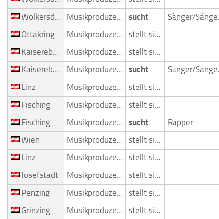
Wolkersdorf
Musikproduzent
sucht
Sän
Ottakring
Musikproduzent
stellt sich vor
Kaiserebersdorf
Musikproduzent
stellt sich vor
Kaiserebersdorf
Musikproduzent
sucht
Sän
Linz
Musikproduzent
stellt sich vor
Fisching
Musikproduzent
stellt sich vor
Fisching
Musikproduzent
sucht
Rapper
Wien
Musikproduzent
stellt sich vor
Linz
Musikproduzent
stellt sich vor
Josefstadt
Musikproduzent
stellt sich vor
Penzing
Musikproduzent
stellt sich vor
Grinzing
Musikproduzent
stellt sich vor