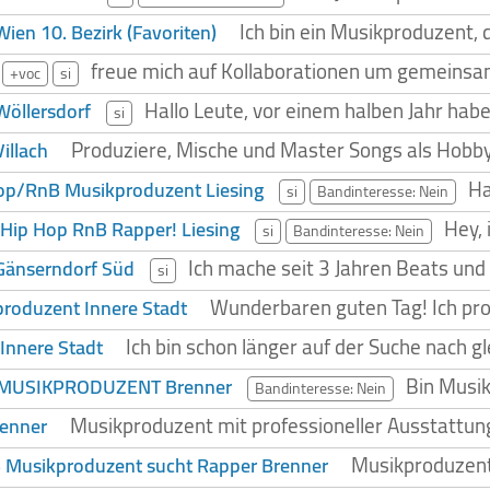
Ich bin ein Musikproduzent, 
en 10. Bezirk (Favoriten)
freue mich auf Kollaborationen um gemeinsa
+voc
si
Hallo Leute, vor einem halben Jahr hab
öllersdorf
si
Produziere, Mische und Master Songs als Hobby. 
illach
Ha
op/RnB Musikproduzent Liesing
si
Bandinteresse: Nein
Hey,
Hip Hop RnB Rapper! Liesing
si
Bandinteresse: Nein
Ich mache seit 3 Jahren Beats un
Gänserndorf Süd
si
Wunderbaren guten Tag! Ich prod
roduzent Innere Stadt
Ich bin schon länger auf der Suche nach 
Innere Stadt
Bin Musik
MUSIKPRODUZENT Brenner
Bandinteresse: Nein
Musikproduzent mit professioneller Ausstattun
renner
Musikproduzent 
 Musikproduzent sucht Rapper Brenner