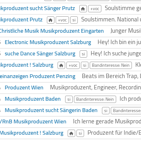
Soulstimme ge
kproduzent sucht Sänger Prutz
+voc
Soulstimmen. National u
kproduzent Prutz
+voc
si
Junger Musi
Christliche Musik Musikproduzent Eingarten
Hey! Ich bin ein 
Electronic Musikproduzent Salzburg
25
Hey! Ich suche jung
suche Dance Sänger Salzburg
25
si
Kl
kproduzent ! Salzburg
+voc
si
Bandinteresse: Nein
Beats im Bereich Trap, Lo
leinanzeigen Produzent Penzing
Musikproduzent, Engineer, Recording
Produzent Wien
24
Ich prod
Musikproduzent Baden
24
si
Bandinteresse: Nein
Musikproduzent sucht Sängerin Baden
24
si
Bandinteresse:
Ich lerne gerade Musikprod
/RnB Musikproduzent Wien
Produzent für Indie/E
Musikproduzent ! Salzburg
si