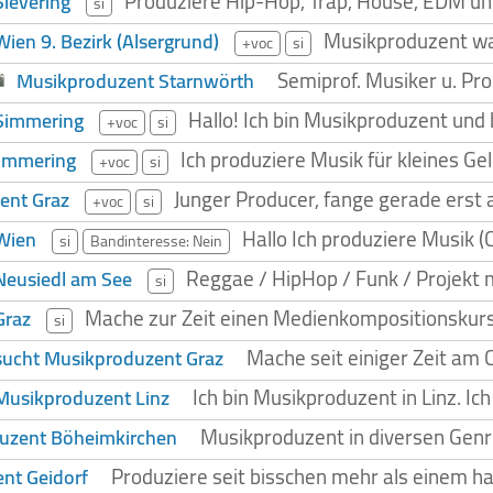
Produziere Hip-Hop, Trap, House, EDM u
ievering
si
Musikproduzent wag
ien 9. Bezirk (Alsergrund)
+voc
si
Semiprof. Musiker u. Pr
Musikproduzent Starnwörth
Hallo! Ich bin Musikproduzent und
Simmering
+voc
si
Ich produziere Musik für kleines G
Simmering
+voc
si
Junger Producer, fange gerade erst
ent Graz
+voc
si
Hallo Ich produziere Musik (
Wien
si
Bandinteresse: Nein
Reggae / HipHop / Funk / Projekt mi
Neusiedl am See
si
Mache zur Zeit einen Medienkompositionskurs
Graz
si
Mache seit einiger Zeit am 
sucht Musikproduzent Graz
Ich bin Musikproduzent in Linz. Ic
 Musikproduzent Linz
Musikproduzent in diversen Genr
uzent Böheimkirchen
Produziere seit bisschen mehr als einem hal
nt Geidorf