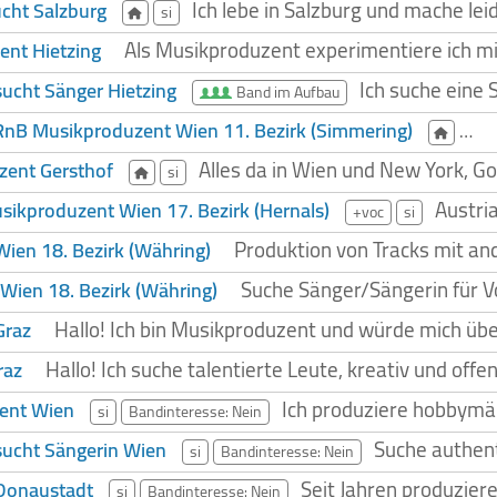
Ich lebe in Salzburg und mache le
cht Salzburg
si
Als Musikproduzent experimentiere ich mit
nt Hietzing
Ich suche eine 
ucht Sänger Hietzing
Band im Aufbau
Hal
nB Musikproduzent Wien 11. Bezirk (Simmering)
Alles da in Wien und New York, Go
zent Gersthof
si
Austri
ikproduzent Wien 17. Bezirk (Hernals)
+voc
si
Produktion von Tracks mit a
ien 18. Bezirk (Währing)
Suche Sänger/Sängerin für 
Wien 18. Bezirk (Währing)
Hallo! Ich bin Musikproduzent und würde mich übe
Graz
Hallo! Ich suche talentierte Leute, kreativ und offe
raz
Ich produziere hobbymä
ent Wien
si
Bandinteresse: Nein
Suche authent
ucht Sängerin Wien
si
Bandinteresse: Nein
Seit Jahren produziere
Donaustadt
si
Bandinteresse: Nein