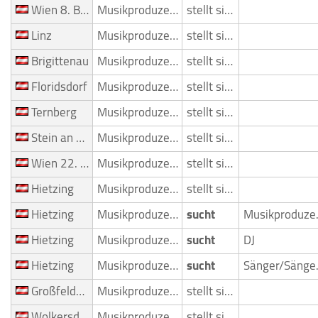
Wien 8. Bezirk (Josefstadt)
Musikproduzent
stellt sich vor
Linz
Musikproduzent
stellt sich vor
Brigittenau
Musikproduzent
stellt sich vor
Floridsdorf
Musikproduzent
stellt sich vor
Ternberg
Musikproduzent
stellt sich vor
Stein an der Donau
Musikproduzent
stellt sich vor
Wien 22. Bezirk (Donaustadt)
Musikproduzent
stellt sich vor
Hietzing
Musikproduzent
stellt sich vor
Hietzing
Musikproduzent
sucht
Mus
Hietzing
Musikproduzent
sucht
DJ
Hietzing
Musikproduzent
sucht
Sän
Großfeldsiedlung
Musikproduzent
stellt sich vor
Wolkersdorf
Musikproduzent
stellt sich vor