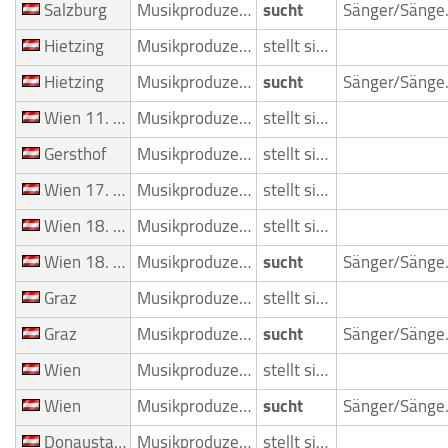
Salzburg
Musikproduzent
sucht
Sän
Hietzing
Musikproduzent
stellt sich vor
Hietzing
Musikproduzent
sucht
Sän
Wien 11. Bezirk (Simmering)
Musikproduzent
stellt sich vor
Gersthof
Musikproduzent
stellt sich vor
Wien 17. Bezirk (Hernals)
Musikproduzent
stellt sich vor
Wien 18. Bezirk (Währing)
Musikproduzent
stellt sich vor
Wien 18. Bezirk (Währing)
Musikproduzent
sucht
Sän
Graz
Musikproduzent
stellt sich vor
Graz
Musikproduzent
sucht
Sän
Wien
Musikproduzent
stellt sich vor
Wien
Musikproduzent
sucht
Sän
Donaustadt
Musikproduzent
stellt sich vor