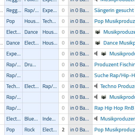
Sängerin gesucht
ger/Sängerin
Reggae
Rap/Hip-Hop/RnB
Experimental
0
in 0 Band
Pop Musikproduze
Pop
House
Techno
0
in 0 Band
Musikproduze
Electronic
Dance
House
0
in 0 Band
Dance Musikp
ger/Sängerin
Dance
Electronic
House
0
in 0 Band
Musikprodu
Experimental
0
in 0 Band
Produzent Fischi
Rap/Hip-Hop/RnB
Drum'n' Bass
0
in 0 Band
Suche Rap/Hip-H
Rap/Hip-Hop/RnB
0
in 0 Band
Techno Produz
Techno
Electronic
Rap/Hip-Hop/RnB
0
in 0 Band
Musikprodu
Rap/Hip-Hop/RnB
0
in 0 Band
Rap Hip Hop RnB 
Rap/Hip-Hop/RnB
0
in 0 Band
Musikproduzen
Electronic
Blues/Swing
Independent
0
in 0 Band
Pop Musikproduze
Pop
Rock
Electronic
2
in 0 Band