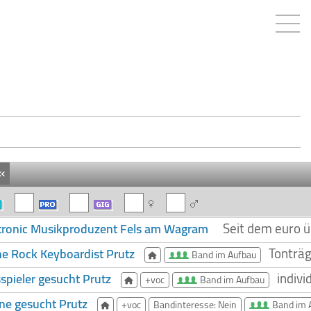
«
Seit dem euro ü
tronic Musikproduzent Fels am Wagram
Tonträg
e Rock Keyboardist Prutz
Band im Aufbau
indiv
spieler gesucht Prutz
+voc
Band im Aufbau
ine gesucht Prutz
+voc
Bandinteresse: Nein
Band im 