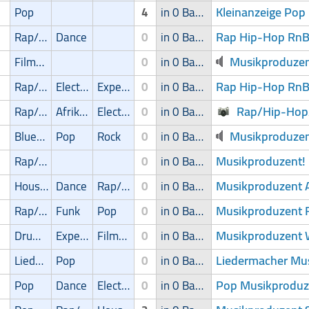
Kleinanzeige Pop
Pop
4
in 0 Band
Rap Hip-Hop Rn
Rap/Hip-Hop/RnB
Dance
0
in 0 Band
Musikproduzen
Filmmusik
0
in 0 Band
Rap Hip-Hop RnB
Rap/Hip-Hop/RnB
Electronic
Experimental
0
in 0 Band
Rap/Hip-Hop
Rap/Hip-Hop/RnB
Afrikanisch
Electronic
0
in 0 Band
Musikproduzent
Blues/Swing
Pop
Rock
0
in 0 Band
Musikproduzent!
Rap/Hip-Hop/RnB
0
in 0 Band
Musikproduzent A
House
Dance
Rap/Hip-Hop/RnB
0
in 0 Band
Musikproduzent R
Rap/Hip-Hop/RnB
Funk
Pop
0
in 0 Band
Musikproduzent 
Drum'n' Bass
Experimental
Filmmusik
0
in 0 Band
Liedermacher Mus
Liedermacher
Pop
0
in 0 Band
Pop Musikproduze
Pop
Dance
Electronic
0
in 0 Band