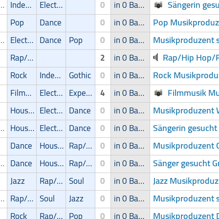
Sängerin gesu
ger/Sängerin
Independent
Electronic
0
in 0 Band
Pop Musikproduze
Pop
Dance
0
in 0 Band
Musikproduzent s
ger/Sängerin
Electronic
Dance
Pop
0
in 0 Band
Rap/Hip Hop/R
Rap/Hip-Hop/RnB
2
in 0 Band
Rock Musikprodu
Rock
Independent
Gothic
0
in 0 Band
Filmmusik Mus
Filmmusik
Electronic
Experimental
4
in 0 Band
Musikproduzent W
House
Electronic
Dance
0
in 0 Band
Sängerin gesucht 
ger/Sängerin
House
Electronic
Dance
0
in 0 Band
Musikproduzent 
Dance
House
Rap/Hip-Hop/RnB
0
in 0 Band
Sänger gesucht G
ger/Sängerin
Dance
House
Rap/Hip-Hop/RnB
0
in 0 Band
Jazz Musikproduz
Jazz
Rap/Hip-Hop/RnB
Soul
0
in 0 Band
Musikproduzent s
ger/Sängerin
Rap/Hip-Hop/RnB
Soul
Jazz
0
in 0 Band
Musikproduzent 
Rock
Rap/Hip-Hop/RnB
Pop
0
in 0 Band