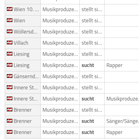
Wien 10. Bezirk (Favoriten)
Musikproduzent
stellt sich vor
Wien
Musikproduzent
stellt sich vor
Wöllersdorf
Musikproduzent
stellt sich vor
Villach
Musikproduzent
stellt sich vor
Liesing
Musikproduzent
stellt sich vor
Liesing
Musikproduzent
sucht
Rapper
Gänserndorf Süd
Musikproduzent
stellt sich vor
Innere Stadt
Musikproduzent
stellt sich vor
Innere Stadt
Musikproduzent
sucht
Mus
Brenner
Musikproduzent
stellt sich vor
Brenner
Musikproduzent
sucht
Sän
Brenner
Musikproduzent
sucht
Rapper