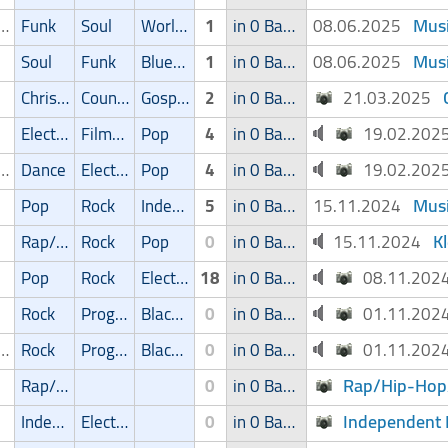
Musi
ger/Sängerin
Funk
Soul
World Music
1
in 0 Band
08.06.2025
Musi
Soul
Funk
Blues/Swing
1
in 0 Band
08.06.2025
Christliche Musik
Country
Gospel
2
in 0 Band
21.03.2025
Electronic
Filmmusik
Pop
4
in 0 Band
19.02.20
ger/Sängerin
Dance
Electronic
Pop
4
in 0 Band
19.02.20
Musi
Pop
Rock
Independent
5
in 0 Band
15.11.2024
K
Rap/Hip-Hop/RnB
Rock
Pop
0
in 0 Band
15.11.2024
Pop
Rock
Electronic
18
in 0 Band
08.11.20
Rock
Progressive
Blackmetal/Deathmetal
0
in 0 Band
01.11.20
ger/Sängerin
Rock
Progressive
Blackmetal/Deathmetal
0
in 0 Band
01.11.20
Rap/Hip-Hop
Rap/Hip-Hop/RnB
0
in 0 Band
Independent 
Independent
Electronic
0
in 0 Band