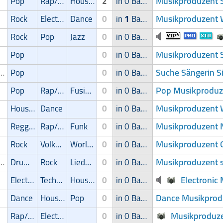
Musikproduzent S
Pop
Rap/Hip-Hop/RnB
House
2
in 0 Band
Musikproduzent W
Rock
Electronic
Dance
0
in
1
Band
Rock
Pop
Jazz
0
in 0 Band
Musikproduzent 
Pop
0
in 0 Band
Suche Sängerin 
ger/Sängerin
Pop
0
in 0 Band
Pop Musikproduz
Pop
Rap/Hip-Hop/RnB
Fusion
0
in 0 Band
Musikproduzent 
House
Dance
0
in 0 Band
Musikproduzent 
Reggae
Rap/Hip-Hop/RnB
Funk
0
in 0 Band
Musikproduzent 
Rock
Volksmusik
World Music
0
in 0 Band
Musikproduzent 
ikproduzent
Drum'n' Bass
Rock
Liedermacher
0
in 0 Band
Electronic
Electronic
Techno
House
0
in 0 Band
Dance Musikprod
Dance
House
Pop
0
in 0 Band
Musikproduze
Rap/Hip-Hop/RnB
Electronic
0
in 0 Band