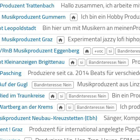
Hallo zusammen, ich arbeite mi
 Produzent Trattenbach
Ich bin ein Hobby Produ
B Musikproduzent Gummern
Bin hier um mit Musikern an meinenP
t Leopoldstadt
Experimental jazzy lofi hip
 Musikproduzent Graz
/RnB Musikproduzent Eggenberg
+voc
si
Bandinteres
Pro
 Kleinanzeigen Brigittenau
si
Bandinteresse: Nein
Produziere seit ca. 2014 Beats für verschied
 Pasching
Musikproduzent aus Linz 
uf der Gugl
Bandinteresse: Nein
Bin ein Pro
ied im Traunkreise
si
Bandinteresse: Nein
Ich pro
Wartberg an der Krems
si
Bandinteresse: Nein
Sänger, Kompon
ikproduzent Neubau-Kreuzstetten (Ebh)
Produzent für international angelegte Pop
nt ! Graz