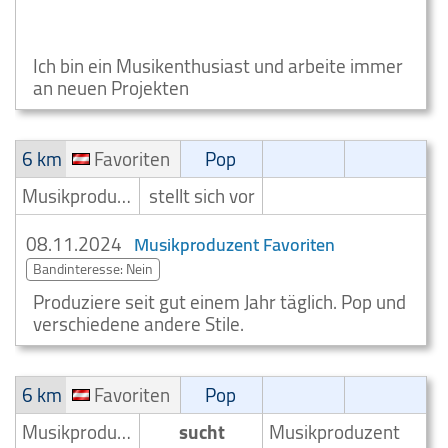
Rap/Hip-Hop/RnB Musikproduzent Wien 22.
Bezirk (Donaustadt)
Ich bin ein Musikenthusiast und arbeite immer
an neuen Projekten
6 km
Favoriten
Pop
Musikproduzent
stellt sich vor
08.11.2024
Musikproduzent Favoriten
Bandinteresse: Nein
Produziere seit gut einem Jahr täglich. Pop und
verschiedene andere Stile.
6 km
Favoriten
Pop
Musikproduzent
sucht
Musikproduzent