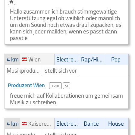
Hallo zusammen ich brauch stimmgewaltige
Unterstützung egal ob weiblich oder männlich
um dem Sound noch etwas drauf zupacken, es
kann sich jeder mailden, wenn es passt dann
passt e
4 km
Wien
Electronic
Rap/Hip-Hop/RnB
Pop
Musikproduzent
stellt sich vor
Produzent Wien
+voc
si
freue mich auf Kollaborationen um gemeinsam
Musik zu schreiben
4 km
Kaiserebersdorf
Electronic
Dance
House
Musikproduzent
stellt sich vor