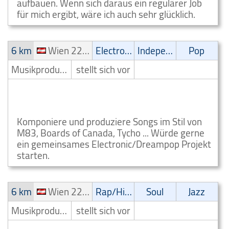
aufbauen. Wenn sich daraus ein regulärer Job
für mich ergibt, wäre ich auch sehr glücklich.
6 km
Wien 22. Bezirk (Donaustadt)
Electronic
Independent
Pop
Musikproduzent
stellt sich vor
Electronic Musikproduzent ! Wien 22. Bezirk
(Donaustadt)
Komponiere und produziere Songs im Stil von
M83, Boards of Canada, Tycho ... Würde gerne
ein gemeinsames Electronic/Dreampop Projekt
starten.
6 km
Wien 22. Bezirk (Donaustadt)
Rap/Hip-Hop/RnB
Soul
Jazz
Musikproduzent
stellt sich vor