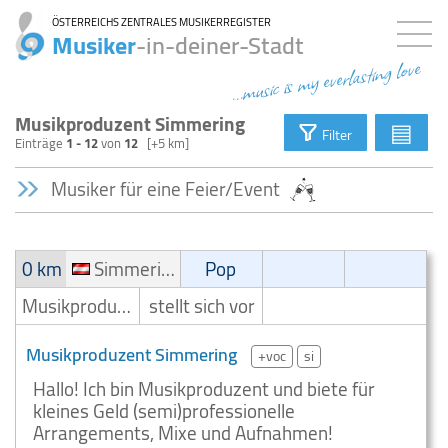
ÖSTERREICHS ZENTRALES MUSIKERREGISTER
Musiker
-in-deiner-Stadt
...music is my everlasting love
Musikproduzent Simmering
▤
Filter
Einträge
1 - 12
von
12
[+5 km]
Musiker für eine Feier/Event
0 km
Simmering
Pop
Musikproduzent
stellt sich vor
Musikproduzent Simmering
+voc
si
Hallo! Ich bin Musikproduzent und biete für
kleines Geld (semi)professionelle
Arrangements, Mixe und Aufnahmen!