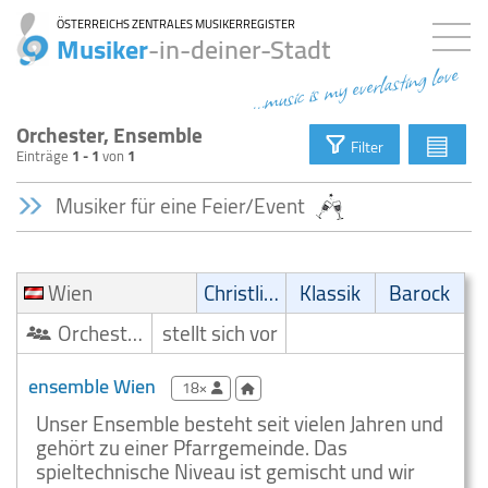
ÖSTERREICHS ZENTRALES MUSIKERREGISTER
Musiker
-in-deiner-Stadt
...music is my everlasting love
Orchester, Ensemble
▤
Filter
Einträge
1 - 1
von
1
Musiker für eine Feier/Event
Wien
Christliche Musik
Klassik
Barock
Orchester/Ensemble
stellt sich vor
ensemble Wien
18×
Unser Ensemble besteht seit vielen Jahren und
gehört zu einer Pfarrgemeinde. Das
spieltechnische Niveau ist gemischt und wir