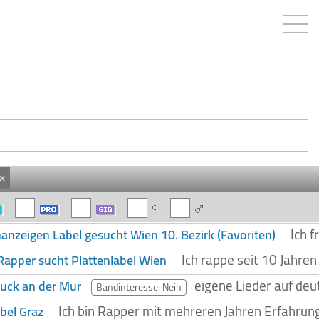
«
Ich 
nanzeigen Label gesucht Wien 10. Bezirk (Favoriten)
Ich rappe seit 10 Jahre
Rapper sucht Plattenlabel Wien
eigene Lieder auf deut
ruck an der Mur
Bandinteresse: Nein
Ich bin Rapper mit mehreren Jahren Erfahrun
bel Graz