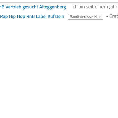
Ich bin seit einem Ja
B Vertrieb gesucht Alteggenberg
- Ers
 Rap Hip Hop RnB Label Kufstein
Bandinteresse: Nein