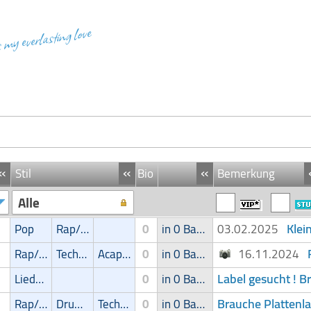
s my everlasting love
«
«
«
Stil
Bio
Bemerkung
Alle
Klei
Pop
Rap/Hip-Hop/RnB
0
in 0 Band
03.02.2025
Rap/Hip-Hop/RnB
Techno
Acapella
0
in 0 Band
16.11.2024
Label gesucht ! B
Liedermacher
0
in 0 Band
Brauche Plattenla
Rap/Hip-Hop/RnB
Drum'n' Bass
Techno
0
in 0 Band