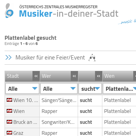
ÖSTERREICHS ZENTRALES MUSIKERREGISTER
Musiker
-in-deiner-Stadt
...music i
Plattenlabel gesucht
Einträge
1 - 6
von
6
Musiker für eine Feier/Event
«
«
«
Stadt
Wer
Wen
Alle
Alle
sucht
Plattenlabel
Wien 10. Bezirk (Favoriten)
Sänger/Sängerin
sucht
Plattenlabel
Wien
Rapper
sucht
Plattenlabel
Bruck an der Mur
Songwriter/Komponist
sucht
Plattenlabel
Graz
Rapper
sucht
Plattenlabel