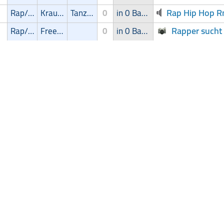
Rap Hip Hop Rn
Rap/Hip-Hop/RnB
Krautrock
Tanz/Unterhaltungsmusik
0
in 0 Band
Rapper sucht
Rap/Hip-Hop/RnB
Freestyle
0
in 0 Band