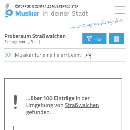
ÖSTERREICHS ZENTRALES MUSIKERREGISTER
Musiker
-in-deiner-Stadt
...music is my everlasting love
Proberaum Straßwalchen
▤
Filter
Einträge
von
[+5 km]
Musiker für eine Feier/Event
...
über 100 Einträge
in der
Umgebung von
Straßwalchen
gefunden.