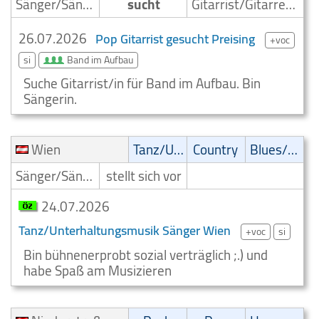
Sänger/Sängerin
sucht
Gitarrist/Gitarrenspieler
26.07.2026
Pop Gitarrist gesucht Preising
+voc
si
Band im Aufbau
Suche Gitarrist/in für Band im Aufbau. Bin
Sängerin.
Wien
Tanz/Unterhaltungsmusik
Country
Blues/Swing
Sänger/Sängerin
stellt sich vor
24.07.2026
Tanz/Unterhaltungsmusik Sänger Wien
+voc
si
Bin bühnenerprobt sozial verträglich ;.) und
habe Spaß am Musizieren