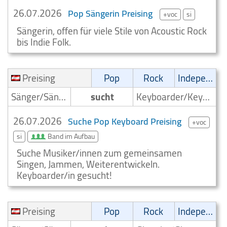
26.07.2026
Pop Sängerin Preising
+voc
si
Sängerin, offen für viele Stile von Acoustic Rock
bis Indie Folk.
Preising
Pop
Rock
Independent
Sänger/Sängerin
sucht
Keyboarder/Keyboardspieler
26.07.2026
Suche Pop Keyboard Preising
+voc
si
Band im Aufbau
Suche Musiker/innen zum gemeinsamen
Singen, Jammen, Weiterentwickeln.
Keyboarder/in gesucht!
Preising
Pop
Rock
Independent