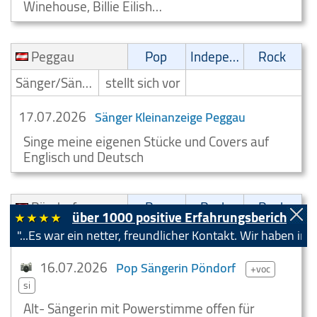
Winehouse, Billie Eilish…
Peggau
Pop
Independent
Rock
Sänger/Sängerin
stellt sich vor
17.07.2026
Sänger Kleinanzeige Peggau
Singe meine eigenen Stücke und Covers auf
Englisch und Deutsch
Pöndorf
Pop
Rock
Punk
über 1000 positive Erfahrungsberichte!
Sänger/Sängerin
stellt sich vor
war ein netter, freundlicher Kontakt. Wir haben im Austaus
16.07.2026
Pop Sängerin Pöndorf
+voc
si
Alt- Sängerin mit Powerstimme offen für