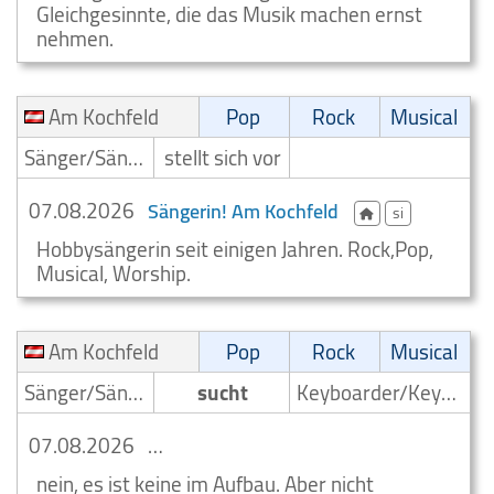
Gleichgesinnte, die das Musik machen ernst
nehmen.
Am Kochfeld
Pop
Rock
Musical
Sänger/Sängerin
stellt sich vor
07.08.2026
Sängerin! Am Kochfeld
si
Hobbysängerin seit einigen Jahren. Rock,Pop,
Musical, Worship.
Am Kochfeld
Pop
Rock
Musical
Sänger/Sängerin
sucht
Keyboarder/Keyboardspieler
07.08.2026
suche Pop Keyboarder Am Kochfeld
nein, es ist keine im Aufbau. Aber nicht