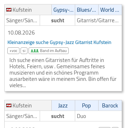
Kufstein
Gypsy-Jazz
Blues/Swing
World Music
Sänger/Sängerin
sucht
Gitarrist/Gitarrenspieler
10.08.2026
Kleinanzeige suche Gypsy-Jazz Gitarrist Kufstein
+voc
si
Band im Aufbau
Ich suche einen Gitarristen für Auftritte in
Hotels, Feiern, usw . Gemeinsames feines
musizieren und ein schönes Programm
ausarbeiten wäre in meinem Sinn. Bin offen für
vieles...
Kufstein
Jazz
Pop
Barock
Sänger/Sängerin
sucht
Duo