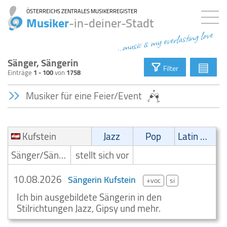
ÖSTERREICHS ZENTRALES MUSIKERREGISTER
Musiker
-in-deiner-Stadt
...music is my everlasting love
Sänger, Sängerin
▤
Filter
Einträge
1 - 100
von
1758
Musiker für eine Feier/Event
Kufstein
Jazz
Pop
Latin Musik
Sänger/Sängerin
stellt sich vor
10.08.2026
Sängerin Kufstein
+voc
si
Ich bin ausgebildete Sängerin in den
Stilrichtungen Jazz, Gipsy und mehr.