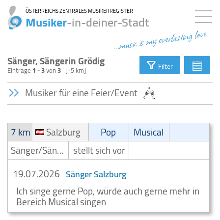
ÖSTERREICHS ZENTRALES MUSIKERREGISTER
Musiker
-in-deiner-Stadt
...music is my everlasting love
Sänger, Sängerin Grödig
▤
Filter
Einträge
1 - 3
von
3
[+5 km]
Musiker für eine Feier/Event
7 km
Salzburg
Pop
Musical
Sänger/Sängerin
stellt sich vor
19.07.2026
Sänger Salzburg
Ich singe gerne Pop, würde auch gerne mehr in
Bereich Musical singen