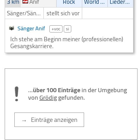
3 km
Anif
Rock
World Music
Liedermacher
Sänger/Sängerin
stellt sich vor
Sänger Anif
+voc
si
Ich stehe am Beginn meiner (professionellen)
Gesangskarriere.
...
über 100 Einträge
in der Umgebung
von
Grödig
gefunden.
→ Einträge anzeigen