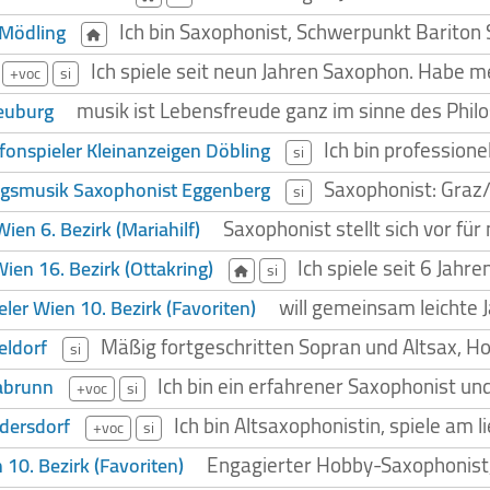
Ich bin Saxophonist, Schwerpunkt Bariton 
 Mödling
Ich spiele seit neun Jahren Saxophon. Habe me
+voc
si
musik ist Lebensfreude ganz im sinne des Phil
euburg
Ich bin professione
fonspieler Kleinanzeigen Döbling
si
Saxophonist: Graz/E
ngsmusik Saxophonist Eggenberg
si
Saxophonist stellt sich vor für
ien 6. Bezirk (Mariahilf)
Ich spiele seit 6 Jah
en 16. Bezirk (Ottakring)
si
will gemeinsam leichte 
ler Wien 10. Bezirk (Favoriten)
Mäßig fortgeschritten Sopran und Altsax, 
eldorf
si
Ich bin ein erfahrener Saxophonist und
abrunn
+voc
si
Ich bin Altsaxophonistin, spiele am
dersdorf
+voc
si
Engagierter Hobby-Saxophonist,
10. Bezirk (Favoriten)