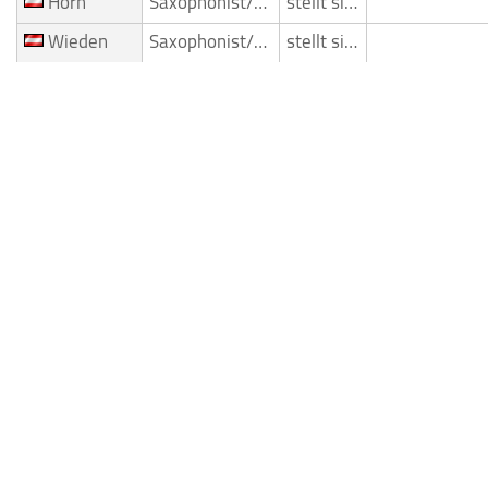
Horn
Saxophonist/Saxophonspieler
stellt sich vor
Wieden
Saxophonist/Saxophonspieler
stellt sich vor