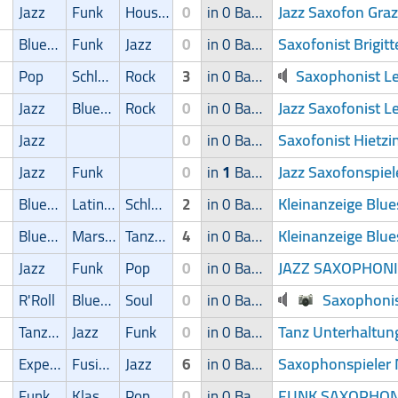
Jazz Saxofon Graz
Jazz
Funk
House
0
in 0 Band
Saxofonist Brigit
Blues/Swing
Funk
Jazz
0
in 0 Band
Saxophonist L
Pop
Schlager
Rock
3
in 0 Band
Jazz Saxofonist Le
Jazz
Blues/Swing
Rock
0
in 0 Band
Saxofonist Hietzi
Jazz
0
in 0 Band
Jazz Saxofonspie
Jazz
Funk
0
in
1
Band
Kleinanzeige Blu
Blues/Swing
Latin Musik
Schlager
2
in 0 Band
Kleinanzeige Blu
Blues/Swing
Marsch/Polka
Tanz/Unterhaltungsmusik
4
in 0 Band
JAZZ SAXOPHONI
Jazz
Funk
Pop
0
in 0 Band
Saxophonis
R'Roll
Blues/Swing
Soul
0
in 0 Band
Tanz Unterhaltun
Tanz/Unterhaltungsmusik
Jazz
Funk
0
in 0 Band
Saxophonspieler 
Experimental
Fusion
Jazz
6
in 0 Band
FUNK SAXOPHONS
Funk
Klassik
Pop
0
in 0 Band