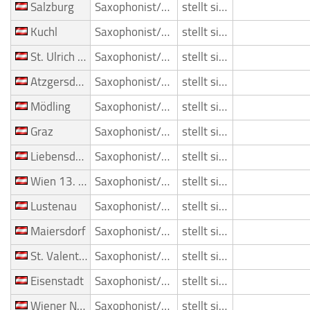
Salzburg
Saxophonist/Saxophonspieler
stellt sich vor
Kuchl
Saxophonist/Saxophonspieler
stellt sich vor
St. Ulrich bei Steyr
Saxophonist/Saxophonspieler
stellt sich vor
Atzgersdorf
Saxophonist/Saxophonspieler
stellt sich vor
Mödling
Saxophonist/Saxophonspieler
stellt sich vor
Graz
Saxophonist/Saxophonspieler
stellt sich vor
Liebensdorf
Saxophonist/Saxophonspieler
stellt sich vor
Wien 13. Bezirk (Hietzing)
Saxophonist/Saxophonspieler
stellt sich vor
Lustenau
Saxophonist/Saxophonspieler
stellt sich vor
Maiersdorf
Saxophonist/Saxophonspieler
stellt sich vor
St. Valentin
Saxophonist/Saxophonspieler
stellt sich vor
Eisenstadt
Saxophonist/Saxophonspieler
stellt sich vor
Wiener Neustadt
Saxophonist/Saxophonspieler
stellt sich vor