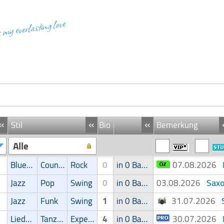
s my everlasting love
«
«
«
Stil
Bio
Bemerkung
Alle
Blues/Swing
Country
Rock
0
in 0 Band
07.08.2026
Saxo
Jazz
Pop
Swing
0
in 0 Band
03.08.2026
Jazz
Funk
Swing
1
in 0 Band
31.07.2026
Liedermacher
Tanz/Unterhaltungsmusik
Experimental
4
in 0 Band
30.07.2026