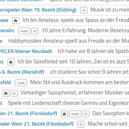
Musik ist zu mei
onspieler Wien 19. Bezirk (Döbling)
si
Ich bin Amateur, spiele aus Spass an der Freu
nsee
10 Jahre Erfahrung: Moderne Besetz
beralm
+voc
si
Hobbymusiker Amateur spielt aus Freude an der Mu
ls
Ich habe vor 8 Jahren als Spät
ELER Wiener Neustadt
Ich bin Saxofonist seit 10 Jahren, Ziel ist es Ja
nz
ich studiere Sax schon 9 Jahren jet
6. Bezirk (Mariahilf)
Mein Stil und Ausdruck kommen am besten 
sfeld
+voc
Vielseitiger Saxophonist, erfahrener Musiker sei
si
Spiele mit Leidenschaft diverse Genres und Eigenk
l
Das Saxophon 
en 21. Bezirk (Floridsdorf)
+voc
si
Mache schon seit 
eler Wien 21. Bezirk (Floridsdorf)
si