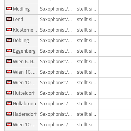
Mödling
Saxophonist/Saxophonspieler
stellt sich vor
Lend
Saxophonist/Saxophonspieler
stellt sich vor
Klosterneuburg
Saxophonist/Saxophonspieler
stellt sich vor
Döbling
Saxophonist/Saxophonspieler
stellt sich vor
Eggenberg
Saxophonist/Saxophonspieler
stellt sich vor
Wien 6. Bezirk (Mariahilf)
Saxophonist/Saxophonspieler
stellt sich vor
Wien 16. Bezirk (Ottakring)
Saxophonist/Saxophonspieler
stellt sich vor
Wien 10. Bezirk (Favoriten)
Saxophonist/Saxophonspieler
stellt sich vor
Hütteldorf
Saxophonist/Saxophonspieler
stellt sich vor
Hollabrunn
Saxophonist/Saxophonspieler
stellt sich vor
Hadersdorf
Saxophonist/Saxophonspieler
stellt sich vor
Wien 10. Bezirk (Favoriten)
Saxophonist/Saxophonspieler
stellt sich vor