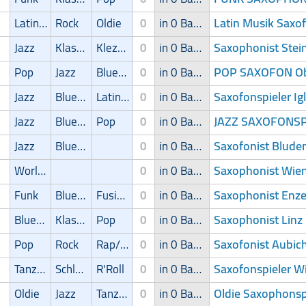
Latin Musik Saxof
Latin Musik
Rock
Oldie
0
in 0 Band
Saxophonist Stei
Jazz
Klassik
Klezmer
0
in 0 Band
POP SAXOFON O
Pop
Jazz
Blues/Swing
0
in 0 Band
Saxofonspieler Ig
Jazz
Blues/Swing
Latin Musik
0
in 0 Band
JAZZ SAXOFONSPI
Jazz
Blues/Swing
Pop
0
in 0 Band
Saxofonist Blude
Jazz
Blues/Swing
0
in 0 Band
Saxophonist Wien 
World Music
0
in 0 Band
Saxophonist Enze
Funk
Blues/Swing
Fusion
0
in 0 Band
Saxophonist Linz
Blues/Swing
Klassik
Pop
0
in 0 Band
Saxofonist Aubich
Pop
Rock
Rap/Hip-Hop/RnB
0
in 0 Band
Saxofonspieler Wi
Tanz/Unterhaltungsmusik
Schlager
R'Roll
0
in 0 Band
Oldie Saxophonspi
Oldie
Jazz
Tanz/Unterhaltungsmusik
0
in 0 Band