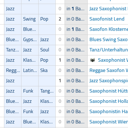
Jazz Saxophonist
Jazz
0
in
1
Band
Saxofonist Lend
Jazz
Swing
Pop
2
in 0 Band
Saxofon Klostern
Jazz
Blues/Swing
0
in
1
Band
Blues Swing Saxo
Blues/Swing
Gypsy-Jazz
Jazz
0
in 0 Band
Tanz/Unterhaltu
Tanz/Unterhaltungsmusik
Jazz
Soul
0
in 0 Band
Saxophonist W
Jazz
Klassik
Pop
1
in 0 Band
Reggae Saxofon Wi
Reggae
Latin Musik
Ska
0
in 0 Band
Jazz Saxophonspie
Jazz
1
in 0 Band
Saxophonist Hütt
Jazz
Funk
Tango/Samba
0
in 0 Band
Saxophonist Holl
Blues/Swing
Jazz
Klassik
0
in 0 Band
Saxophonistin Ha
Blues/Swing
Funk
Jazz
0
in 0 Band
Saxophonist Wien 
Jazz
Blues/Swing
Klassik
0
in 0 Band