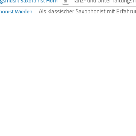
Tanz- und Unterhaltungsmus
gsmusik Saxofonist Horn
si
Als klassischer Saxophonist mit Erfahrun
honist Wieden