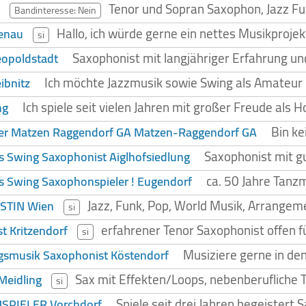
Tenor und Sopran Saxophon, Jazz Fu
Bandinteresse: Nein
Hallo, ich würde gerne ein nettes Musikpro
tenau
si
Saxophonist mit langjähriger Erfahrung und
eopoldstadt
Ich möchte Jazzmusik sowie Swing als Amateur
ibnitz
Ich spiele seit vielen Jahren mit großer Freude als 
ng
Bin ke
ler Matzen Raggendorf GA Matzen-Raggendorf GA
Saxophonist mit g
es Swing Saxophonist Aiglhofsiedlung
ca. 50 Jahre Tanzm
es Swing Saxophonspieler ! Eugendorf
Jazz, Funk, Pop, World Musik, Arrangeme
STIN Wien
si
erfahrener Tenor Saxophonist offen f
t Kritzendorf
si
Musiziere gerne in den
gsmusik Saxophonist Köstendorf
Sax mit Effekten/Loops, nebenberufliche
Meidling
si
Spiele seit drei Jahren begeistert
PIELER Vorchdorf