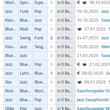
World Music
Spirituell
Experimental
0
in 0 Band
18.10.20
Jazz
Jazz
Funk
Pop
0
in 0 Band
10.10.2025
Saxo
Klassik
Blues/Swing
Jazz
0
in 0 Band
10.10.2025
Blues/Swing
Rock
Pop
0
in 0 Band
27.07.2025
Jazz
Jazz
Swing
Funk
2
in 0 Band
24.07.2025
Klei
Klassik
Jazz
Tango/Samba
0
in 0 Band
15.05.2025
Saxo
Blues/Swing
Jazz
0
in 0 Band
21.03.2025
Jazz
Blues/Swing
Pop
0
in 0 Band
21.02.20
S
Jazz
Latin Musik
Blues/Swing
1
in 0 Band
09.02.2025
Ska
Jazz
Blues/Swing
0
in 0 Band
09.01.2025
Saxofonspieler St
Rock
Blues/Swing
World Music
0
in 0 Band
Jazz Saxophonist 
Jazz
Blues/Swing
Pop
0
in 0 Band
Saxofonspieler W
Oldie
Pop
Jazz
0
in
1
Band