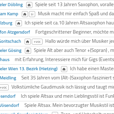
Spiele seit 13 Jahren Saxophon, voral
eler Döbling
Musik macht mir einfach Spaß und das 
s am Kamp
si
Ich spiele seit ca.10 Jahren Altsaxophon ha
alzburg
Fortgeschrittener Beginner, möchte mi
fon Atzgersdorf
Hallo würde mich über Musiker je
Goritschach
+voc
Spiele Alt aber auch Tenor +(Sopran) , 
eler Gösing
mit Erfahrung, Interessiere mich für Gigs (Event
fhaus
Ich habe einen Maste
ler Wien 13. Bezirk (Hietzing)
Seit 35 Jahren vom (Alt-)Saxophon fasziniert
Meidling
Volkstümliche Gaudimusik isch lässig und taugt m
+voc
Ich spiele Altsax und mein Lieblingsstil ist Fun
ösendorf
Spiele Altsax. Mein bevorzugter Musikstil is
Vösendorf