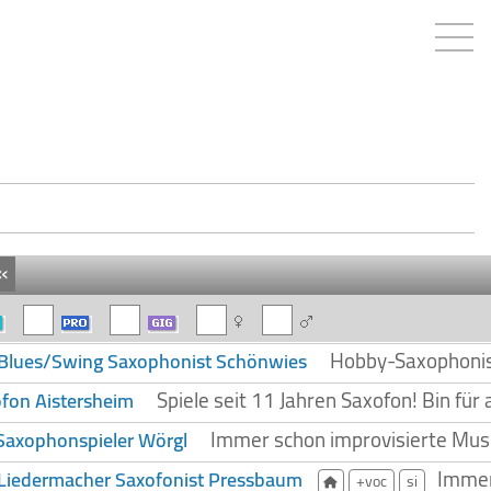
«
Hobby-Saxophonist
Blues/Swing Saxophonist Schönwies
Spiele seit 11 Jahren Saxofon! Bin für 
fon Aistersheim
Immer schon improvisierte Musik
Saxophonspieler Wörgl
Immer
Liedermacher Saxofonist Pressbaum
+voc
si