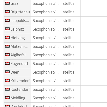
Graz
Saxophonist/Saxophonspieler
stellt sich vor
Brigittenau
Saxophonist/Saxophonspieler
stellt sich vor
Leopoldstadt
Saxophonist/Saxophonspieler
stellt sich vor
Leibnitz
Saxophonist/Saxophonspieler
stellt sich vor
Hietzing
Saxophonist/Saxophonspieler
stellt sich vor
Matzen-Raggendorf GA
Saxophonist/Saxophonspieler
stellt sich vor
Aiglhofsiedlung
Saxophonist/Saxophonspieler
stellt sich vor
Eugendorf
Saxophonist/Saxophonspieler
stellt sich vor
Wien
Saxophonist/Saxophonspieler
stellt sich vor
Kritzendorf
Saxophonist/Saxophonspieler
stellt sich vor
Köstendorf
Saxophonist/Saxophonspieler
stellt sich vor
Meidling
Saxophonist/Saxophonspieler
stellt sich vor
Vorchdorf
Saxophonist/Saxophonspieler
stellt sich vor