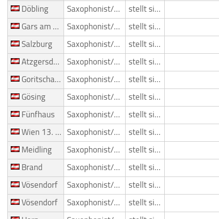
Döbling
Saxophonist/Saxophonspieler
stellt sich vor
Gars am Kamp
Saxophonist/Saxophonspieler
stellt sich vor
Salzburg
Saxophonist/Saxophonspieler
stellt sich vor
Atzgersdorf
Saxophonist/Saxophonspieler
stellt sich vor
Goritschach
Saxophonist/Saxophonspieler
stellt sich vor
Gösing
Saxophonist/Saxophonspieler
stellt sich vor
Fünfhaus
Saxophonist/Saxophonspieler
stellt sich vor
Wien 13. Bezirk (Hietzing)
Saxophonist/Saxophonspieler
stellt sich vor
Meidling
Saxophonist/Saxophonspieler
stellt sich vor
Brand
Saxophonist/Saxophonspieler
stellt sich vor
Vösendorf
Saxophonist/Saxophonspieler
stellt sich vor
Vösendorf
Saxophonist/Saxophonspieler
stellt sich vor