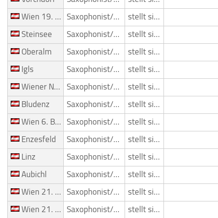
Wien 19. Bezirk (Döbling)
Saxophonist/Saxophonspieler
stellt sich vor
Steinsee
Saxophonist/Saxophonspieler
stellt sich vor
Oberalm
Saxophonist/Saxophonspieler
stellt sich vor
Igls
Saxophonist/Saxophonspieler
stellt sich vor
Wiener Neustadt
Saxophonist/Saxophonspieler
stellt sich vor
Bludenz
Saxophonist/Saxophonspieler
stellt sich vor
Wien 6. Bezirk (Mariahilf)
Saxophonist/Saxophonspieler
stellt sich vor
Enzesfeld
Saxophonist/Saxophonspieler
stellt sich vor
Linz
Saxophonist/Saxophonspieler
stellt sich vor
Aubichl
Saxophonist/Saxophonspieler
stellt sich vor
Wien 21. Bezirk (Floridsdorf)
Saxophonist/Saxophonspieler
stellt sich vor
Wien 21. Bezirk (Floridsdorf)
Saxophonist/Saxophonspieler
stellt sich vor