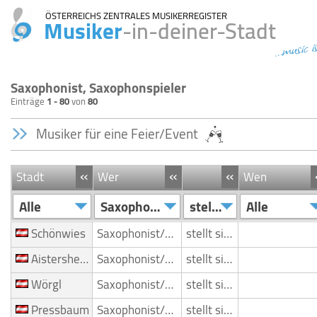
ÖSTERREICHS ZENTRALES MUSIKERREGISTER
Musiker
-in-deiner-Stadt
...music i
Saxophonist, Saxophonspieler
Einträge
1 - 80
von
80
Musiker für eine Feier/Event
«
«
«
Stadt
Wer
Wen
Alle
Saxophonist/Saxophonspieler
stellt sich vor
Alle
Schönwies
Saxophonist/Saxophonspieler
stellt sich vor
Aistersheim
Saxophonist/Saxophonspieler
stellt sich vor
Wörgl
Saxophonist/Saxophonspieler
stellt sich vor
Pressbaum
Saxophonist/Saxophonspieler
stellt sich vor