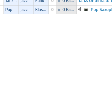
Tanz/Unterhaltun
Tanz/Unterhaltungsmusik
Jazz
Funk
0
in 0 Band
Pop Saxop
Pop
Jazz
Klassik
0
in 0 Band