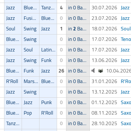
Jazz
Jazz
Blues/Swing
Tanz/Unterhaltungsmusik
4
in 0 Band
30.07.2026
Jazz
Jazz
Fusion
Blues/Swing
0
in 0 Band
23.07.2026
Soul
Soul
Swing
Jazz
1
in
2
Bands
18.07.2026
Teno
Blues/Swing
Swing
0
in 0 Band
17.07.2026
Jazz
Jazz
Soul
Latin Musik
0
in 0 Band
17.07.2026
Jazz
Jazz
Swing
Funk
0
in 0 Band
13.06.2026
Blues/Swing
Funk
Jazz
26
in 0 Band
10.04.20
R'Ro
R'Roll
Marsch/Polka
Blues/Swing
0
in 0 Band
31.01.2026
Jazz
Jazz
Swing
0
in 0 Band
13.12.2025
Saxo
Blues/Swing
Jazz
Punk
0
in 0 Band
01.12.2025
Saxo
Blues/Swing
Pop
R'Roll
0
in 0 Band
08.11.2025
Saxo
Tanz/Unterhaltungsmusik
0
in 0 Band
28.10.2025