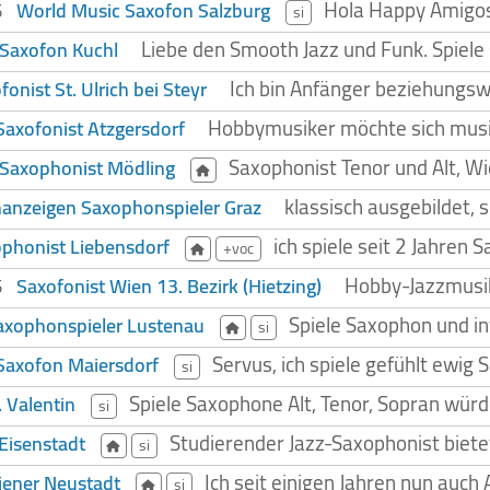
Hola Happy Amigos.
World Music Saxofon Salzburg
25
si
Liebe den Smooth Jazz und Funk. Spiele 
 Saxofon Kuchl
Ich bin Anfänger beziehungswei
fonist St. Ulrich bei Steyr
Hobbymusiker möchte sich musi
Saxofonist Atzgersdorf
Saxophonist Tenor und Alt, W
 Saxophonist Mödling
klassisch ausgebildet, 
nanzeigen Saxophonspieler Graz
ich spiele seit 2 Jahren
phonist Liebensdorf
+voc
Hobby-Jazzmusik
Saxofonist Wien 13. Bezirk (Hietzing)
25
Spiele Saxophon und i
axophonspieler Lustenau
si
Servus, ich spiele gefühlt ewig
Saxofon Maiersdorf
si
Spiele Saxophone Alt, Tenor, Sopran wür
. Valentin
si
Studierender Jazz-Saxophonist bietet
Eisenstadt
si
Ich seit einigen Jahren nun auch
iener Neustadt
si