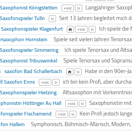
Langjähriger Saxoph
 Saxophonist Königstetten
+voc
si
Seit 13 Jahren begleitet mich 
 Saxofonspieler Tulln
si
Ich spiele di
 Saxophonspieler Klagenfurt
+voc
si
Spiele seit vielen Jahren Tenorsa
rsaxophon Hornstein
Ich spiele Tenorsax und Alts
 Saxofonspieler Simmering
Spiele Tenorsax und Sopransa
 Saxophonist Tribuswinkel
Habe in den 90er-Ja
saxofon Bad Schallerbach
26
si
ich bin kein Profi, aber durch
ll Saxofon Enns
+voc
si
Altsaxophon mit Vorkenntniss
 Saxophonspieler Hietzing
Saxophonistin mi
phonistin Höttinger Au Hall
+voc
si
Kein Profi jedoch lang
fonspieler Fischamend
+voc
si
Symphonisch, Böhmisch-Märisch, Modern, Pa
fon Hallein