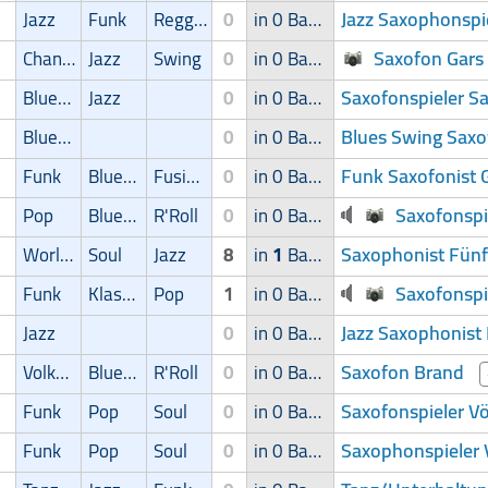
Jazz Saxophonspi
Jazz
Funk
Reggae
0
in 0 Band
Saxofon Gar
Chanson
Jazz
Swing
0
in 0 Band
Saxofonspieler S
Blues/Swing
Jazz
0
in 0 Band
Blues Swing Saxo
Blues/Swing
0
in 0 Band
Funk Saxofonist 
Funk
Blues/Swing
Fusion
0
in 0 Band
Saxofonspi
Pop
Blues/Swing
R'Roll
0
in 0 Band
Saxophonist Fün
World Music
Soul
Jazz
8
in
1
Band
Saxofonspie
Funk
Klassik
Pop
1
in 0 Band
Jazz Saxophonist 
Jazz
0
in 0 Band
Saxofon Brand
Volksmusik
Blues/Swing
R'Roll
0
in 0 Band
Saxofonspieler V
Funk
Pop
Soul
0
in 0 Band
Saxophonspieler 
Funk
Pop
Soul
0
in 0 Band