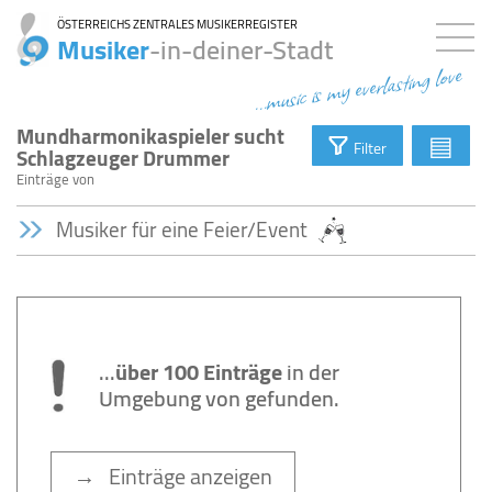
ÖSTERREICHS ZENTRALES MUSIKERREGISTER
Musiker
-in-deiner-Stadt
...music is my everlasting love
Mundharmonikaspieler sucht
▤
Filter
Schlagzeuger Drummer
Einträge
von
Musiker für eine Feier/Event
...
über 100 Einträge
in der
Umgebung von
gefunden.
→ Einträge anzeigen