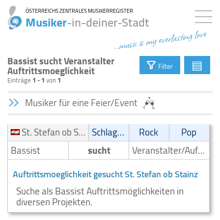
ÖSTERREICHS ZENTRALES MUSIKERREGISTER
Musiker
-in-deiner-Stadt
...music is my everlasting love
Bassist sucht Veranstalter
▤
Filter
Auftrittsmoeglichkeit
Einträge
1 - 1
von
1
Musiker für eine Feier/Event
St. Stefan ob Stainz
Schlager
Rock
Pop
Bassist
sucht
Veranstalter/Auftrittsmoeglichkeit
Auftrittsmoeglichkeit gesucht St. Stefan ob Stainz
Suche als Bassist Auftrittsmöglichkeiten in
diversen Projekten.