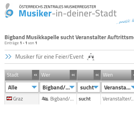
ÖSTERREICHS ZENTRALES MUSIKERREGISTER
Musiker
-in-deiner-Stadt
...music i
Bigband Musikkapelle sucht Veranstalter Auftrittsm
Einträge
1 - 1
von
1
Musiker für eine Feier/Event
«
«
«
Stadt
Wer
Wen
Alle
Bigband/Musikkapelle
sucht
Veranstalter/Auftrittsmoeglichkeit
Graz
Bigband/Musikkapelle
sucht
Veranstalter/Auftrittsmoegli