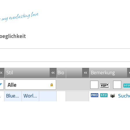
s my everlasting love
oeglichkeit
«
«
«
Stil
Bio
Bemerkung
Alle
Suche
chkeit
Blues/Swing
World Music