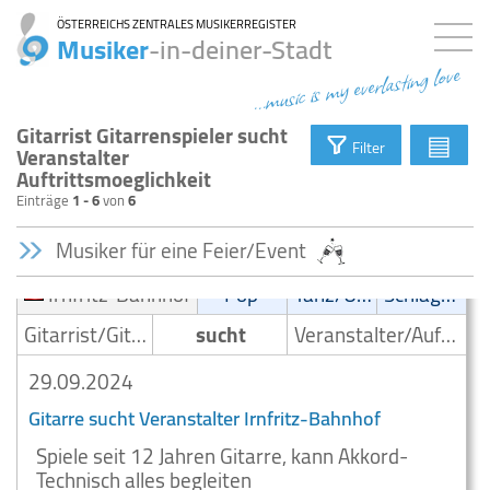
ÖSTERREICHS ZENTRALES MUSIKERREGISTER
Musiker
-in-deiner-Stadt
...music is my everlasting love
Gitarrist Gitarrenspieler sucht
▤
Filter
Veranstalter
Auftrittsmoeglichkeit
Einträge
1 - 6
von
6
Musiker für eine Feier/Event
Irnfritz-Bahnhof
Pop
Tanz/Unterhaltungsmusik
Schlager
Gitarrist/Gitarrenspieler
sucht
Veranstalter/Auftrittsmoeglichkeit
29.09.2024
Gitarre sucht Veranstalter Irnfritz-Bahnhof
Spiele seit 12 Jahren Gitarre, kann Akkord-
Technisch alles begleiten