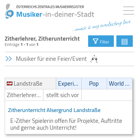
ÖSTERREICHS ZENTRALES MUSIKERREGISTER
Musiker
-in-deiner-Stadt
...music is my everlasting love
Zitherlehrer, Zitherunterricht
▤
Filter
Einträge
1 - 1
von
1
Musiker für eine Feier/Event
Landstraße
Experimental
Pop
World Music
Zitherlehrer/Zitherunterricht
stellt sich vor
Zitherunterricht Alsergrund Landstraße
E-Zither Spielerin offen für Projekte, Auftritte
und gerne auch Unterricht!