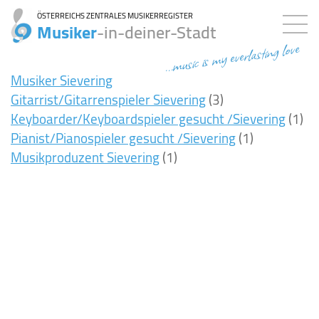
ÖSTERREICHS ZENTRALES MUSIKERREGISTER
Musiker
-in-deiner-Stadt
...music is my everlasting love
Musiker Sievering
Gitarrist/Gitarrenspieler Sievering
(3)
Keyboarder/Keyboardspieler gesucht /Sievering
(1)
Pianist/Pianospieler gesucht /Sievering
(1)
Musikproduzent Sievering
(1)
8ms