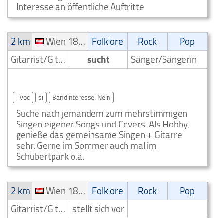
Interesse an öffentliche Auftritte
2 km
Wien 18. Bezirk (Währing)
Folklore
Rock
Pop
Gitarrist/Gitarrenspieler
sucht
Sänger/Sängerin
Folklore Sänger gesucht Wien 18. Bezirk (Währing)
+voc
si
Bandinteresse: Nein
Suche nach jemandem zum mehrstimmigen
Singen eigener Songs und Covers. Als Hobby,
genieße das gemeinsame Singen + Gitarre
sehr. Gerne im Sommer auch mal im
Schubertpark o.ä.
2 km
Wien 18. Bezirk (Währing)
Folklore
Rock
Pop
Gitarrist/Gitarrenspieler
stellt sich vor