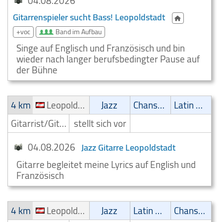
04.08.2026
Gitarrenspieler sucht Bass! Leopoldstadt
+voc
Band im Aufbau
Singe auf Englisch und Französisch und bin
wieder nach langer berufsbedingter Pause auf
der Bühne
4 km
Leopoldstadt
Jazz
Chanson
Latin Musik
Gitarrist/Gitarrenspieler
stellt sich vor
04.08.2026
Jazz Gitarre Leopoldstadt
Gitarre begleitet meine Lyrics auf English und
Französisch
4 km
Leopoldstadt
Jazz
Latin Musik
Chanson