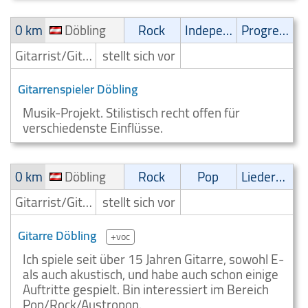
0 km
Döbling
Rock
Independent
Progressive
Gitarrist/Gitarrenspieler
stellt sich vor
Gitarrenspieler Döbling
Musik-Projekt. Stilistisch recht offen für
verschiedenste Einflüsse.
0 km
Döbling
Rock
Pop
Liedermacher
Gitarrist/Gitarrenspieler
stellt sich vor
Gitarre Döbling
+voc
Ich spiele seit über 15 Jahren Gitarre, sowohl E-
als auch akustisch, und habe auch schon einige
Auftritte gespielt. Bin interessiert im Bereich
Pop/Rock/Austropop.