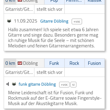
0 km
Döbling
Pop
Filmmusik
Klassik
Gitarrist/Gitarrenspieler
stellt sich vor
11.09.2025
Gitarre Döbling
+voc
Hallo zusammen! Ich spiele seit etwa 6 Jahren
Gitarre und singe dazu. Besonders gerne mag
ich ruhige Musik für die Seele – mit schönen
Melodien und feinen Gitarrenarrangements.
0 km
Döbling
Funk
Rock
Fusion
Gitarrist/Gitarrenspieler
stellt sich vor
funk gitarre Döbling
+voc
si
Meine Leidenschaft ist für Fusion, Funk und
Rockmusik auf der E-Gitarre sowie Fingerstyle-
Musik auf der Akustikgitarre Musik.