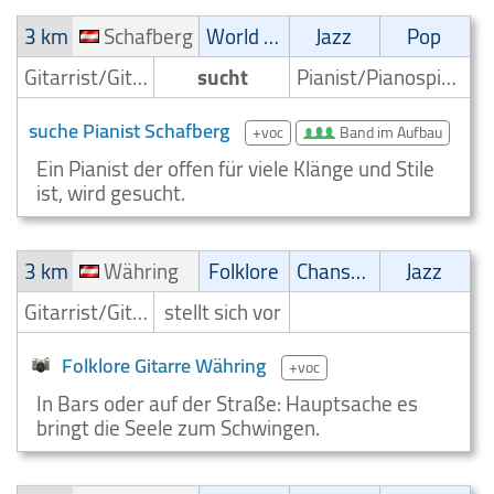
3 km
Schafberg
World Music
Jazz
Pop
Gitarrist/Gitarrenspieler
sucht
Pianist/Pianospieler
suche Pianist Schafberg
+voc
Band im Aufbau
Ein Pianist der offen für viele Klänge und Stile
ist, wird gesucht.
3 km
Währing
Folklore
Chanson
Jazz
Gitarrist/Gitarrenspieler
stellt sich vor
Folklore Gitarre Währing
+voc
In Bars oder auf der Straße: Hauptsache es
bringt die Seele zum Schwingen.