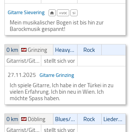
Gitarre Sievering
+voc
si
Mein musikalischer Bogen ist bis hin zur
Barockmusik gespannt!
0 km
Grinzing
Heavy-Metal
Rock
Gitarrist/Gitarrenspieler
stellt sich vor
27.11.2025
Gitarre Grinzing
Ich spiele Gitarre, Ich habe in der Türkei in zu
vielen Erfahrung. Ich bin neu in Wien. Ich
möchte Spass haben.
0 km
Döbling
Blues/Swing
Rock
Liedermacher
Gitarrist/Gitarrenspieler
stellt sich vor