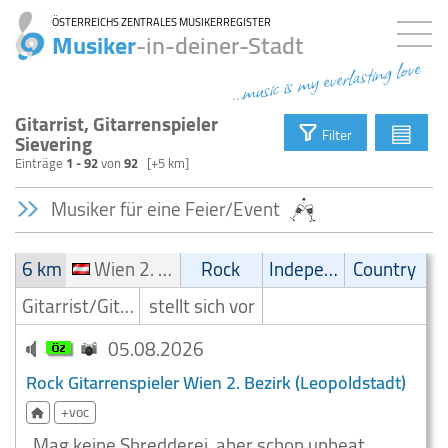
ÖSTERREICHS ZENTRALES MUSIKERREGISTER
Musiker
-in-deiner-Stadt
...music is my everlasting love
Gitarrist, Gitarrenspieler
▤
Filter
Sievering
Einträge
1 - 92
von
92
[+5 km]
Musiker für eine Feier/Event
6 km
Wien 2. Bezirk (Leopoldstadt)
Rock
Independent
Country
Gitarrist/Gitarrenspieler
stellt sich vor
05.08.2026
Rock Gitarrenspieler Wien 2. Bezirk (Leopoldstadt)
+voc
Mag keine Shredderei, aber schon upbeat