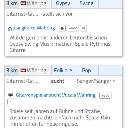
3 km
Währing
Gypsy
Swing
Gitarrist/Gitarrenspieler
stellt sich vor
gypsy gitarre Währing
+voc
si
Würde gerne mit anderen Leuten bisschen
Gypsy Swing Musik machen. Spiele Rythmus
Gitarre
3 km
Währing
Folklore
Pop
Gitarrist/Gitarrenspieler
sucht
Sänger/Sängerin
Gitarrenspieler sucht Vocals Währing
+voc
si
Spiele seit Jahren auf Bühne und Straße,
zusammen machts einfach mehr Spass:) bin
immer offen für neue impulse.