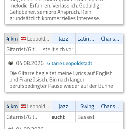
melodic. Erfahren. Verlässlich. Geduldig.
Gehobener, semipro Anspruch. Kein
grundsätzlich kommerzielles Interesse.
4 km
Leopoldstadt
Jazz
Latin Musik
Chanson
Gitarrist/Gitarrenspieler
stellt sich vor
04.08.2026
Gitarre Leopoldstadt
Die Gitarre begleitet meine Lyrics auf English
und Französisch. Bin nach langer
berufsbedingter Pause wieder auf der Bühne
4 km
Leopoldstadt
Jazz
Swing
Chanson
Gitarrist/Gitarrenspieler
sucht
Bassist